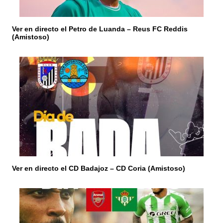
t
r
Ver en directo el Petro de Luanda – Reus FC Reddis
(Amistoso)
a
d
a
s
Ver en directo el CD Badajoz – CD Coria (Amistoso)