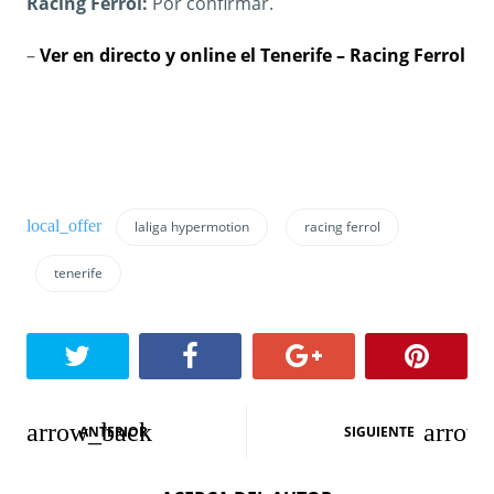
Racing Ferrol:
Por confirmar.
–
Ver en directo y online el Tenerife – Racing Ferrol
laliga hypermotion
racing ferrol
tenerife
N
ANTERIOR
SIGUIENTE
a