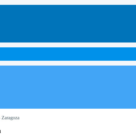
– Zaragoza
a