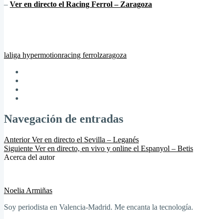
–
Ver en directo el Racing Ferrol – Zaragoza
laliga hypermotion
racing ferrol
zaragoza
Navegación de entradas
Anterior
Ver en directo el Sevilla – Leganés
Siguiente
Ver en directo, en vivo y online el Espanyol – Betis
Acerca del autor
Noelia Armiñas
Soy periodista en Valencia-Madrid. Me encanta la tecnología.