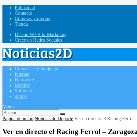
Publicidad
Contacto
Compras y ofertas
Tienda
Diseño WEB & Marketing
Crece en Redes Sociales
Consolas / Videojuegos
Internet
Hardware
Moviles
Software
Apple
Menu
Pagina de inicio
Noticias de Deporte
Ver en directo el Racing Ferrol 
Ver en directo el Racing Ferrol – Zaragoz