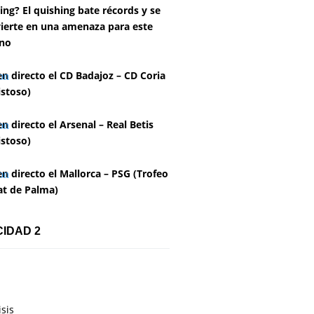
ing? El quishing bate récords y se
ierte en una amenaza para este
no
en directo el CD Badajoz – CD Coria
stoso)
en directo el Arsenal – Real Betis
stoso)
en directo el Mallorca – PSG (Trofeo
at de Palma)
CIDAD 2
isis