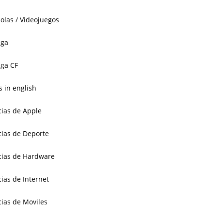
olas / Videojuegos
aga
ga CF
 in english
cias de Apple
cias de Deporte
cias de Hardware
cias de Internet
cias de Moviles