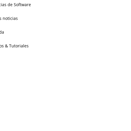
cias de Software
s noticias
da
os & Tutoriales