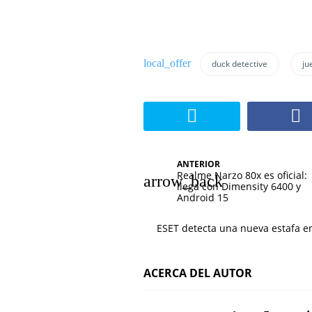
duck detective
ju
N
ANTERIOR
Realme Narzo 80x es oficial:
a
llega con Dimensity 6400 y
Android 15
v
ESET detecta una nueva estafa e
e
g
ACERCA DEL AUTOR
a