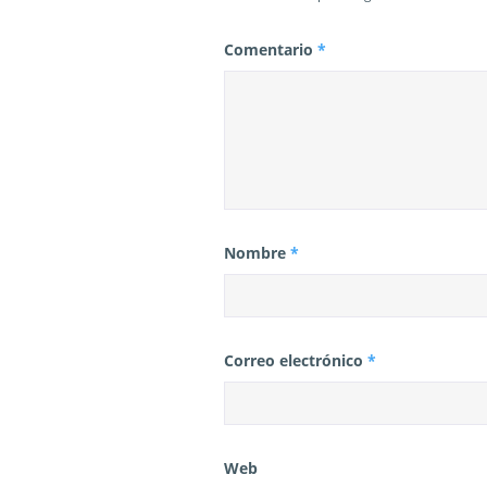
a
Comentario
*
s
Nombre
*
Correo electrónico
*
Web