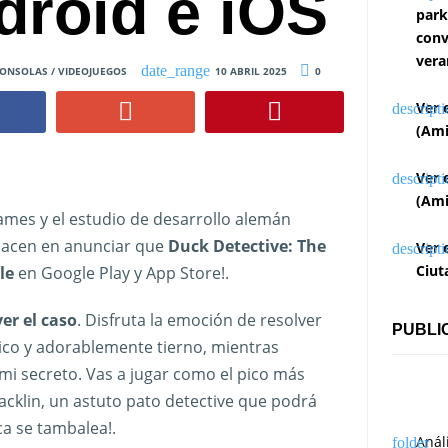
droid e iOS
park
conv
vera
ONSOLAS / VIDEOJUEGOS
10 ABRIL 2025
0
Ver 
(Ami
Ver 
(Ami
ames y el estudio de desarrollo alemán
lacen en anunciar que
Duck Detective: The
Ver 
Ciut
le
en Google Play y App Store!.
er el caso
. Disfruta la emoción de resolver
PUBLI
ico y adorablemente tierno, mientras
ami secreto. Vas a jugar como el pico más
cklin, un astuto pato detective que podrá
a se tambalea!.
Anál