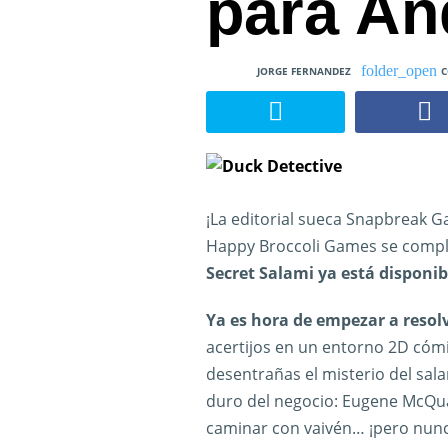
para An
JORGE FERNANDEZ
C
¡La editorial sueca Snapbreak G
Happy Broccoli Games se comp
Secret Salami ya está disponib
Ya es hora de empezar a resolv
acertijos en un entorno 2D cóm
desentrañas el misterio del sal
duro del negocio: Eugene McQua
caminar con vaivén… ¡pero nunc