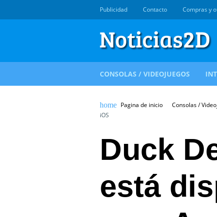
Publicidad
Contacto
Compras y o
CONSOLAS / VIDEOJUEGOS
IN
Pagina de inicio
Consolas / Vide
iOS
Duck De
está di