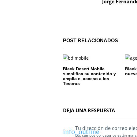
c
Jorge Fernand
i
ó
n
POST RELACIONADOS
d
e
Black Desert Mobile
Black
e
simplifica su contenido y
nueva
amplía el acceso a los
n
Tesoros
t
r
DEJA UNA RESPUESTA
a
Tu dirección de correo ele
d
Los campos obligatorios están mar