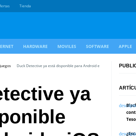
fertas
Tienda
TERNET
HARDWARE
MOVILES
SOFTWARE
APPLE
ojuegos
Duck Detective ya está disponible para Android e
PUBLI
tective ya
ARTÍC
Blac
sponible
cont
Teso
¿Esc