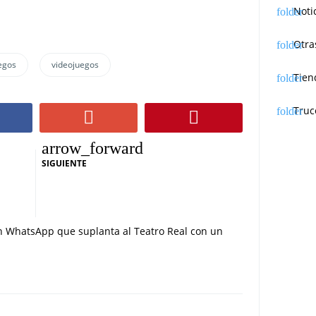
Noti
Otra
egos
videojuegos
Tien
Truc
SIGUIENTE
n WhatsApp que suplanta al Teatro Real con un
falso concurso