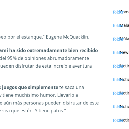
Cons
Mál
seo por el estanque.” Eugene McQuacklin.
Mála
lami ha sido extremadamente bien recibido
News
l del 95 % de opiniones abrumadoramente
pueden disfrutar de esta increíble aventura
Noti
Noti
s juegos que simplemente
te saca una
Noti
 y tiene muchísimo humor. Llevarlo a
que aún más personas pueden disfrutar de este
Noti
sea que estén. Y tiene patos.”
Noti