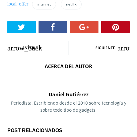
internet
netflix
N
ANTERIOR
SIGUIENTE
a
ACERCA DEL AUTOR
v
e
g
Daniel Gutiérrez
a
Periodista. Escribiendo desde el 2010 sobre tecnología y
sobre todo tipo de gadgets.
c
i
POST RELACIONADOS