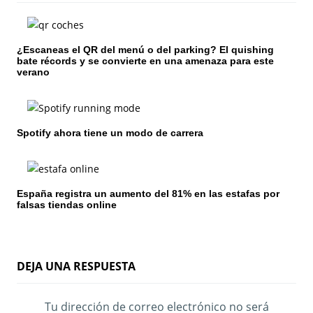
ó
n
¿Escaneas el QR del menú o del parking? El quishing
d
bate récords y se convierte en una amenaza para este
verano
e
e
n
Spotify ahora tiene un modo de carrera
t
r
España registra un aumento del 81% en las estafas por
falsas tiendas online
a
d
a
DEJA UNA RESPUESTA
s
Tu dirección de correo electrónico no será