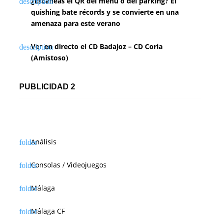
¿Escaneas el QR del menú o del parking? El
quishing bate récords y se convierte en una
amenaza para este verano
Ver en directo el CD Badajoz – CD Coria
(Amistoso)
PUBLICIDAD 2
Análisis
Consolas / Videojuegos
Málaga
Málaga CF