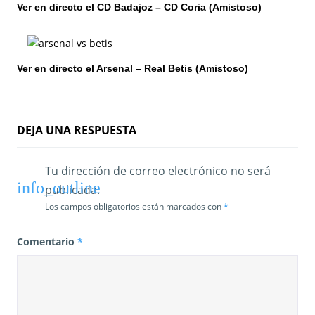
Ver en directo el CD Badajoz – CD Coria (Amistoso)
n
t
Ver en directo el Arsenal – Real Betis (Amistoso)
r
a
d
DEJA UNA RESPUESTA
a
Tu dirección de correo electrónico no será
s
publicada.
Los campos obligatorios están marcados con
*
Comentario
*