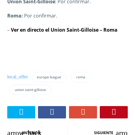
Union Saint-Gilloise
: Por confirmar.
Roma:
Por confirmar.
–
Ver en directo el Union Saint-Gilloise – Roma
europa league
roma
union saint-gilloise
N
ANTERIOR
SIGUIENTE