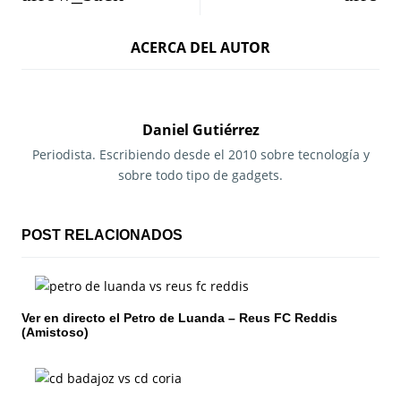
a
ACERCA DEL AUTOR
v
e
g
Daniel Gutiérrez
a
Periodista. Escribiendo desde el 2010 sobre tecnología y
sobre todo tipo de gadgets.
c
i
POST RELACIONADOS
ó
n
Ver en directo el Petro de Luanda – Reus FC Reddis
d
(Amistoso)
e
e