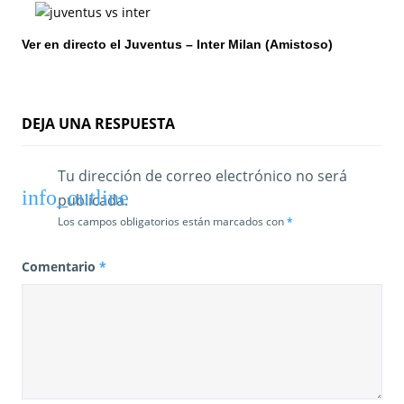
e
n
Ver en directo el Juventus – Inter Milan (Amistoso)
t
r
DEJA UNA RESPUESTA
a
Tu dirección de correo electrónico no será
d
publicada.
a
Los campos obligatorios están marcados con
*
s
Comentario
*