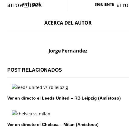
N
ANTERIOR
SIGUIENTE
a
ACERCA DEL AUTOR
v
e
g
Jorge Fernandez
a
c
POST RELACIONADOS
i
ó
Ver en directo el Leeds United – RB Leipzig (Amistoso)
n
d
Ver en directo el Chelsea – Milan (Amistoso)
e