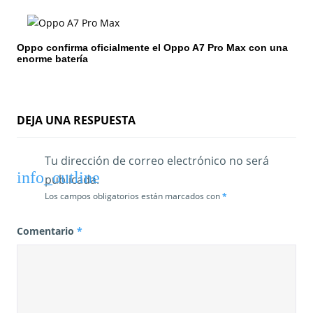
t
r
Oppo confirma oficialmente el Oppo A7 Pro Max con una
enorme batería
a
d
a
DEJA UNA RESPUESTA
s
Tu dirección de correo electrónico no será
publicada.
Los campos obligatorios están marcados con
*
Comentario
*