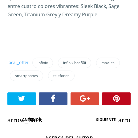
entre cuatro colores vibrantes: Sleek Black, Sage
Green, Titanium Grey y Dreamy Purple.
infinix
infinix hot 50i
moviles
smartphones
telefonos
N
ANTERIOR
SIGUIENTE
a