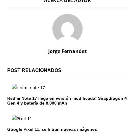
ACERCA DEL AUTOR
v
e
g
a
c
Jorge Fernandez
i
ó
POST RELACIONADOS
n
d
Redmi Note 17 llega en versión modificada: Snapdragon 4
Gen 4 y batería de 8.000 mAh
e
e
n
Google Pixel 11, se filtran nuevas imágenes