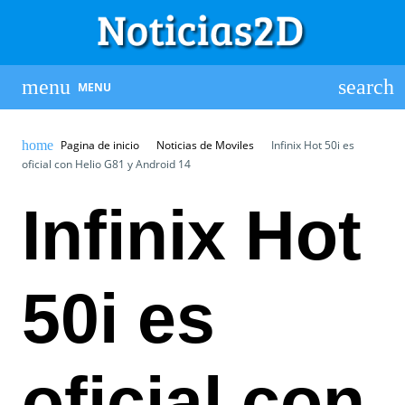
MENU
Pagina de inicio
Noticias de Moviles
Infinix Hot 50i es
oficial con Helio G81 y Android 14
Infinix Hot
50i es
oficial con