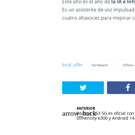
Este año es el año de
la IA e In
Es un asistente de voz impulsa
cuatro altavoces para mejorar 
hardware
infinix
N
ANTERIOR
Realme C63 5G es oficial con
a
Dimensity 6300 y Android 14
v