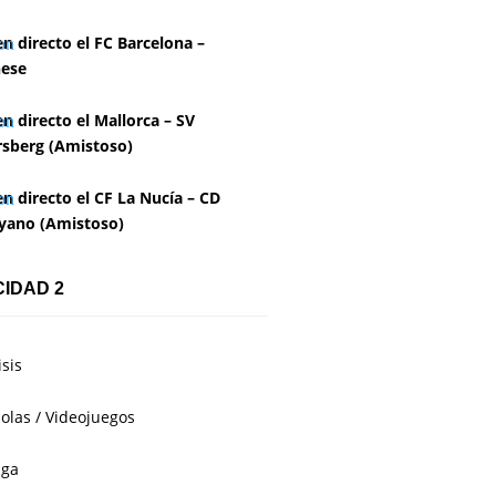
en directo el FC Barcelona –
ese
en directo el Mallorca – SV
rsberg (Amistoso)
en directo el CF La Nucía – CD
yano (Amistoso)
CIDAD 2
isis
olas / Videojuegos
aga