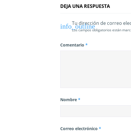
DEJA UNA RESPUESTA
r
a
Tu dirección de correo ele
d
Los campos obligatorios están mar
a
Comentario
*
s
Nombre
*
Correo electrónico
*