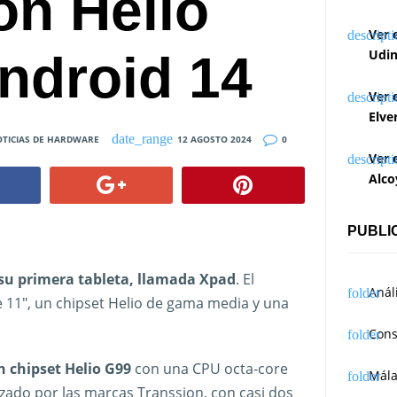
on Helio
Ver 
ndroid 14
Udin
Ver 
Elve
TICIAS DE HARDWARE
12 AGOSTO 2024
0
Ver 
Alco
PUBLI
 su primera tableta, llamada Xpad
. El
Anál
de 11″, un chipset Helio de gama media y una
Cons
n chipset Helio G99
con una CPU octa-core
Mál
izado por las marcas Transsion, con casi dos