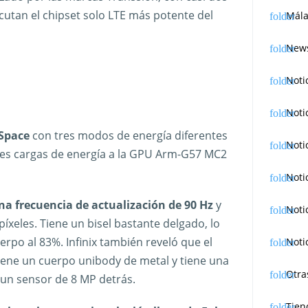
cutan el chipset solo LTE más potente del
Mála
News
Noti
Noti
 Space
con tres modos de energía diferentes
Noti
tes cargas de energía a la GPU Arm-G57 MC2
Noti
na frecuencia de actualización de 90 Hz
y
Noti
píxeles. Tiene un bisel bastante delgado, lo
uerpo al 83%. Infinix también reveló que el
Noti
a tiene un cuerpo unibody de metal y tiene una
Otra
un sensor de 8 MP detrás.
Tien