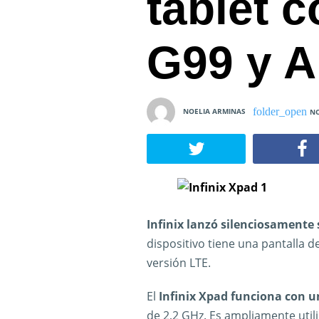
tablet c
G99 y A
NOELIA ARMINAS
NO
Infinix lanzó silenciosamente
dispositivo tiene una pantalla 
versión LTE.
El
Infinix Xpad funciona con u
de 2,2 GHz. Es ampliamente util