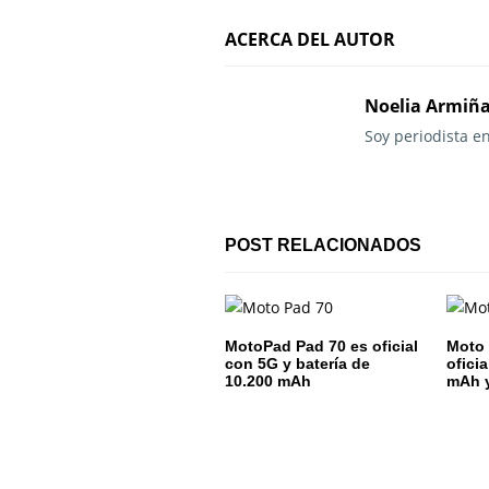
e
ACERCA DEL AUTOR
g
a
Noelia Armiñ
Soy periodista e
c
i
ó
POST RELACIONADOS
n
d
e
MotoPad Pad 70 es oficial
Moto 
con 5G y batería de
ofici
10.200 mAh
mAh y
e
n
t