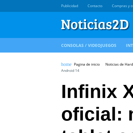
Publicidad
Contacto
Compras y o
CONSOLAS / VIDEOJUEGOS
IN
Pagina de inicio
Noticias de Har
Android 14
Infinix
oficial: