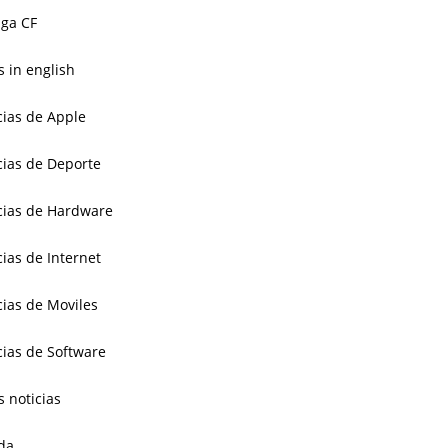
ga CF
 in english
cias de Apple
cias de Deporte
cias de Hardware
cias de Internet
cias de Moviles
cias de Software
s noticias
da