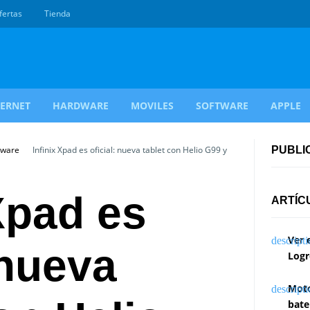
fertas
Tienda
TERNET
HARDWARE
MOVILES
SOFTWARE
APPLE
dware
Infinix Xpad es oficial: nueva tablet con Helio G99 y
PUBLI
 Xpad es
ARTÍC
Ver 
 nueva
Logr
Moto
bate