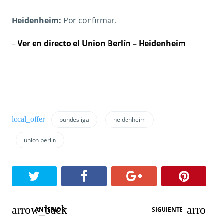
Heidenheim:
Por confirmar.
–
Ver en directo el Union Berlín – Heidenheim
bundesliga
heidenheim
union berlin
N
ANTERIOR
SIGUIENTE