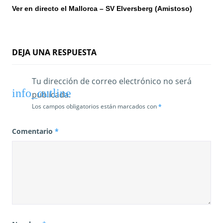
n
Ver en directo el Mallorca – SV Elversberg (Amistoso)
t
r
DEJA UNA RESPUESTA
a
Tu dirección de correo electrónico no será
d
publicada.
a
Los campos obligatorios están marcados con
*
s
Comentario
*