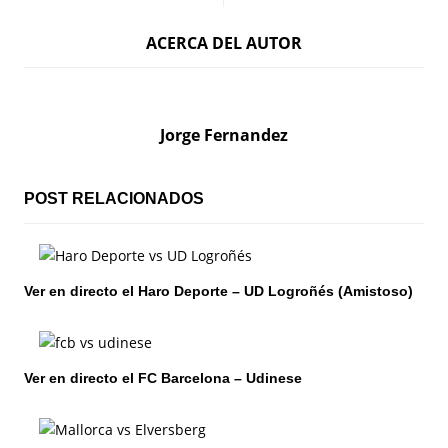
a
ACERCA DEL AUTOR
v
e
g
Jorge Fernandez
a
c
POST RELACIONADOS
i
ó
Ver en directo el Haro Deporte – UD Logroñés (Amistoso)
n
d
Ver en directo el FC Barcelona – Udinese
e
e