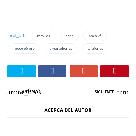
moviles
poco
poco x6
poco x6 pro
smartphones
telefonos
N
ANTERIOR
SIGUIENTE
a
ACERCA DEL AUTOR
v
e