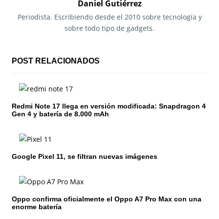
g
Daniel Gutiérrez
a
Periodista. Escribiendo desde el 2010 sobre tecnología y
sobre todo tipo de gadgets.
c
i
POST RELACIONADOS
ó
n
Redmi Note 17 llega en versión modificada: Snapdragon 4
d
Gen 4 y batería de 8.000 mAh
e
e
Google Pixel 11, se filtran nuevas imágenes
n
t
Oppo confirma oficialmente el Oppo A7 Pro Max con una
r
enorme batería