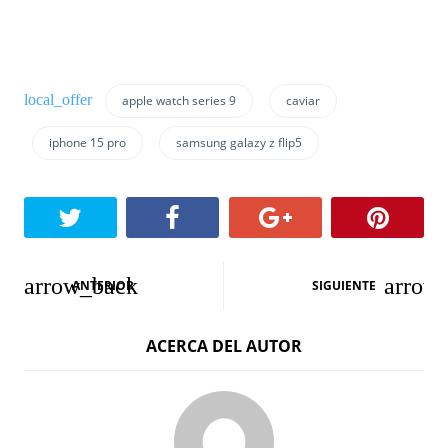
apple watch series 9
caviar
iphone 15 pro
samsung galazy z flip5
N
ANTERIOR
SIGUIENTE
a
ACERCA DEL AUTOR
v
e
g