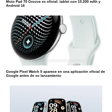
Moto Pad 70 Groove es oficial: tablet con 10.200 mAh y
d
Android 16
a
s
Google Pixel Watch 5 aparece en una aplicación oficial de
Google antes de su lanzamiento