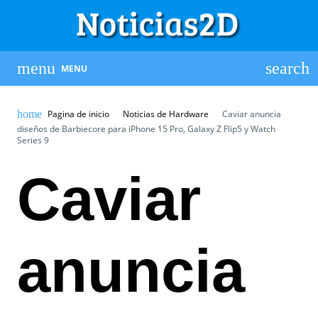
MENU
Pagina de inicio
Noticias de Hardware
Caviar anuncia
diseños de Barbiecore para iPhone 15 Pro, Galaxy Z Flip5 y Watch
Series 9
Caviar
anuncia