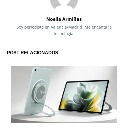
a
c
Noelia Armiñas
i
Soy periodista en Valencia-Madrid. Me encanta la
tecnología.
ó
n
POST RELACIONADOS
d
e
e
n
t
r
a