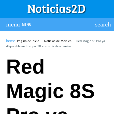
MENU
Pagina de inicio
Noticias de Moviles
Red Magic 8S Pro ya
disponible en Europa: 30 euros de descuentos
Red
Magic 8S