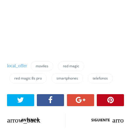
moviles
red magic
red magic 8s pro
smartphones
telefonos
N
ANTERIOR
SIGUIENTE
a