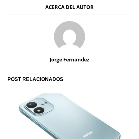
ACERCA DEL AUTOR
v
e
g
a
c
Jorge Fernandez
i
ó
POST RELACIONADOS
n
d
e
e