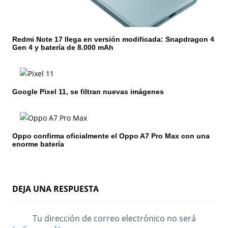
n
t
r
Redmi Note 17 llega en versión modificada: Snapdragon 4
Gen 4 y batería de 8.000 mAh
a
d
Google Pixel 11, se filtran nuevas imágenes
a
s
Oppo confirma oficialmente el Oppo A7 Pro Max con una
enorme batería
DEJA UNA RESPUESTA
Tu dirección de correo electrónico no será