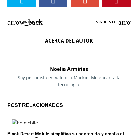
N
ANTERIOR
SIGUIENTE
a
ACERCA DEL AUTOR
v
e
g
Noelia Armiñas
a
Soy periodista en Valencia-Madrid. Me encanta la
tecnología.
c
i
POST RELACIONADOS
ó
n
Black Desert Mobile simplifica su contenido y amplía el
d