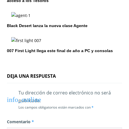
acceso a los Tesoros
e
e
Black Desert lanza la nueva clase Agente
n
t
007 First Light llega este final de año a PC y consolas
r
a
d
DEJA UNA RESPUESTA
a
Tu dirección de correo electrónico no será
s
publicada.
Los campos obligatorios están marcados con
*
Comentario
*