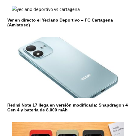
ó
n
Ver en directo el Yeclano Deportivo – FC Cartagena
d
(Amistoso)
e
e
n
t
r
a
d
Redmi Note 17 llega en versión modificada: Snapdragon 4
Gen 4 y batería de 8.000 mAh
a
s