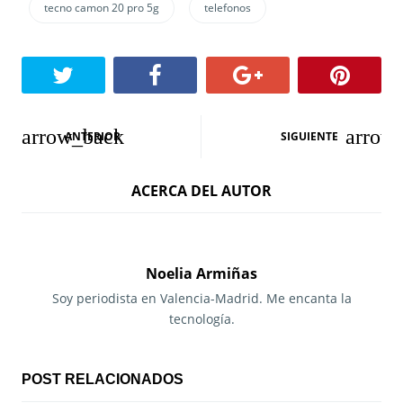
tecno camon 20 pro 5g
telefonos
N
ANTERIOR
SIGUIENTE
a
ACERCA DEL AUTOR
v
e
g
Noelia Armiñas
a
Soy periodista en Valencia-Madrid. Me encanta la
tecnología.
c
i
POST RELACIONADOS