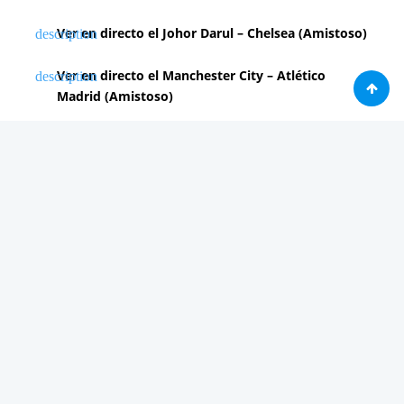
Ver en directo el Johor Darul – Chelsea (Amistoso)
Ver en directo el Manchester City – Atlético
Madrid (Amistoso)
PUBLICIDAD 2
Análisis
Consolas / Videojuegos
Málaga
Málaga CF
News in english