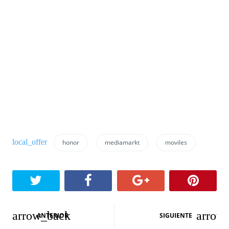
honor
mediamarkt
moviles
N
ANTERIOR
SIGUIENTE