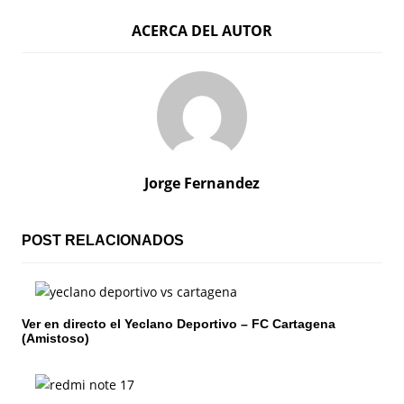
a
ACERCA DEL AUTOR
v
e
g
a
c
Jorge Fernandez
i
ó
POST RELACIONADOS
n
d
Ver en directo el Yeclano Deportivo – FC Cartagena
(Amistoso)
e
e