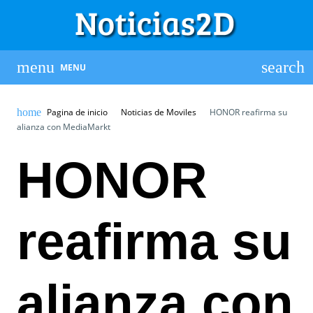
MENU
Pagina de inicio
Noticias de Moviles
HONOR reafirma su
alianza con MediaMarkt
HONOR
reafirma su
alianza con