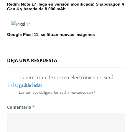
n
Redmi Note 17 llega en versión modificada: Snapdragon 4
Gen 4 y batería de 8.000 mAh
t
r
Google Pixel 11, se filtran nuevas imágenes
a
d
a
DEJA UNA RESPUESTA
s
Tu dirección de correo electrónico no será
publicada.
Los campos obligatorios están marcados con
*
Comentario
*