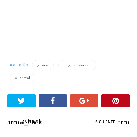
girona
laliga santander
villarreal
N
ANTERIOR
SIGUIENTE
a