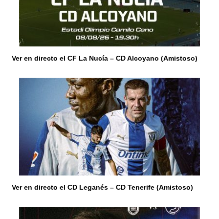
t
r
a
Ver en directo el CF La Nucía – CD Alcoyano (Amistoso)
d
a
s
Ver en directo el CD Leganés – CD Tenerife (Amistoso)