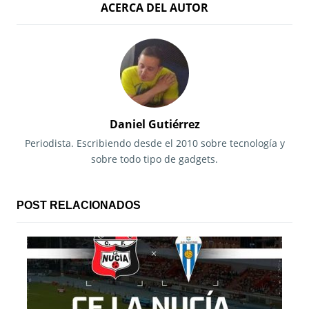
ACERCA DEL AUTOR
v
e
g
a
c
Daniel Gutiérrez
i
Periodista. Escribiendo desde el 2010 sobre tecnología y
sobre todo tipo de gadgets.
ó
n
POST RELACIONADOS
d
e
e
n