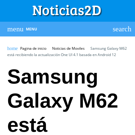
MENU
Pagina de inicio
Noticias de Moviles
Samsung Galaxy M62
está recibiendo la actualización One UI 4.1 basada en Android 12
Samsung
Galaxy M62
está