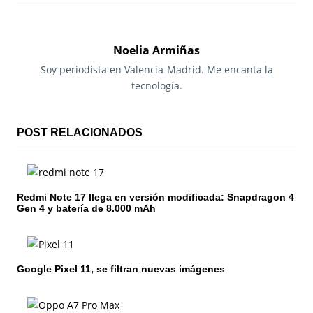
e
g
Noelia Armiñas
a
Soy periodista en Valencia-Madrid. Me encanta la
tecnología.
c
i
POST RELACIONADOS
ó
n
Redmi Note 17 llega en versión modificada: Snapdragon 4
d
Gen 4 y batería de 8.000 mAh
e
e
Google Pixel 11, se filtran nuevas imágenes
n
t