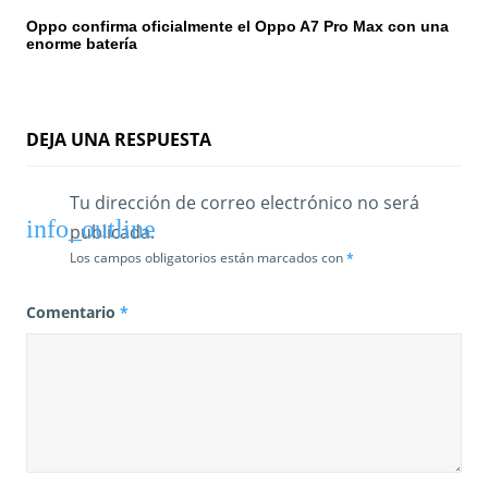
Oppo confirma oficialmente el Oppo A7 Pro Max con una
r
enorme batería
a
d
DEJA UNA RESPUESTA
a
s
Tu dirección de correo electrónico no será
publicada.
Los campos obligatorios están marcados con
*
Comentario
*