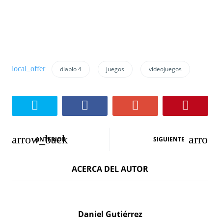
diablo 4
juegos
videojuegos
N
ANTERIOR
SIGUIENTE
a
ACERCA DEL AUTOR
v
e
g
Daniel Gutiérrez