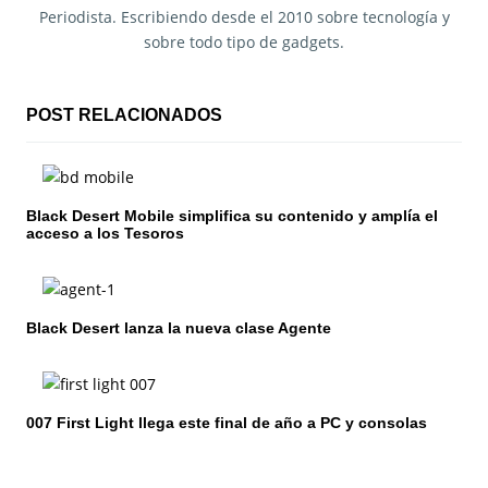
a
Periodista. Escribiendo desde el 2010 sobre tecnología y
sobre todo tipo de gadgets.
c
i
POST RELACIONADOS
ó
n
Black Desert Mobile simplifica su contenido y amplía el
d
acceso a los Tesoros
e
e
Black Desert lanza la nueva clase Agente
n
t
007 First Light llega este final de año a PC y consolas
r
a