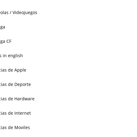
olas / Videojuegos
aga
ga CF
 in english
cias de Apple
cias de Deporte
cias de Hardware
cias de Internet
cias de Moviles