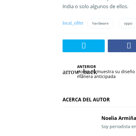
India o solo algunos de ellos.
hardware
oppo
N
ANTERIOR
Honor 60 muestra su diseño
a
manera anticipada
v
e
ACERCA DEL AUTOR
g
Noelia Armiñ
a
Soy periodista e
c