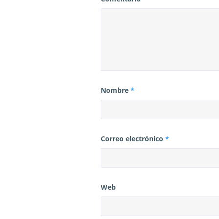
a
s
Nombre
*
Correo electrónico
*
Web