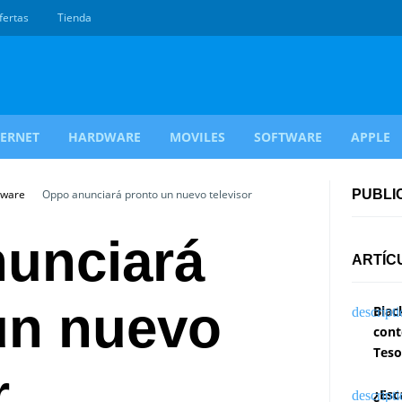
fertas
Tienda
TERNET
HARDWARE
MOVILES
SOFTWARE
APPLE
dware
Oppo anunciará pronto un nuevo televisor
PUBLI
unciará
ARTÍC
un nuevo
Blac
cont
Teso
r
¿Esc