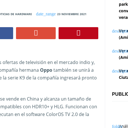
park
conv
TICIAS DE HARDWARE
23 NOVIEMBRE 2021
vera
Ver 
(Ami
Ver 
(Ami
 ofertas de televisión en el mercado indio y,
a compañía hermana
Oppo
también se unirá a
Ver 
e la serie K9 de la compañía ingresará pronto
Ciut
PUBLI
se vende en China y alcanza un tamaño de
compatibles con HDR10+ y HLG. Funcionan con
cutan en el software ColorOS TV 2.0 de la
Anál