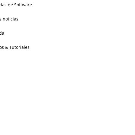
cias de Software
s noticias
da
os & Tutoriales