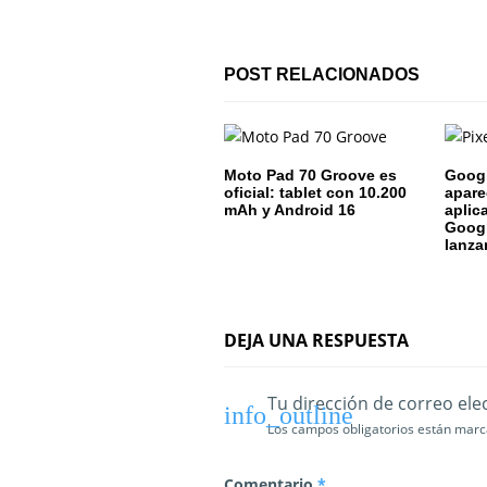
i
ó
POST RELACIONADOS
n
d
Moto Pad 70 Groove es
Googl
e
oficial: tablet con 10.200
apare
mAh y Android 16
aplic
Googl
e
lanza
n
t
DEJA UNA RESPUESTA
r
a
Tu dirección de correo ele
Los campos obligatorios están mar
d
Comentario
*