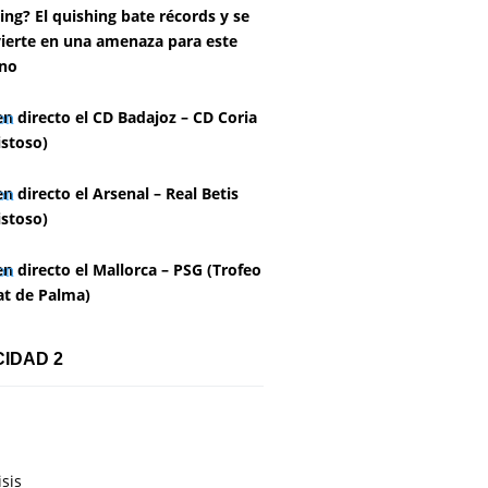
ing? El quishing bate récords y se
ierte en una amenaza para este
no
en directo el CD Badajoz – CD Coria
stoso)
en directo el Arsenal – Real Betis
stoso)
en directo el Mallorca – PSG (Trofeo
at de Palma)
CIDAD 2
isis