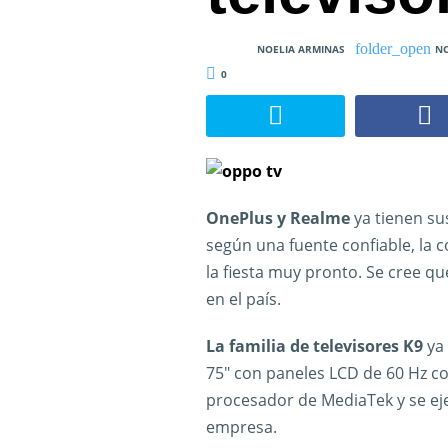
NOELIA ARMINAS
NO
0
OnePlus y Realme
ya tienen sus
según una fuente confiable, l
la fiesta muy pronto. Se cree qu
en el país.
La familia de televisores K9
ya 
75″ con paneles LCD de 60 Hz 
procesador de MediaTek y se eje
empresa.