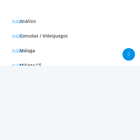
Análisis
Consolas / Videojuegos
Málaga
Málaga CF
News in english
Noticias de Apple
Noticias de Deporte
Noticias de Hardware
Noticias de Internet