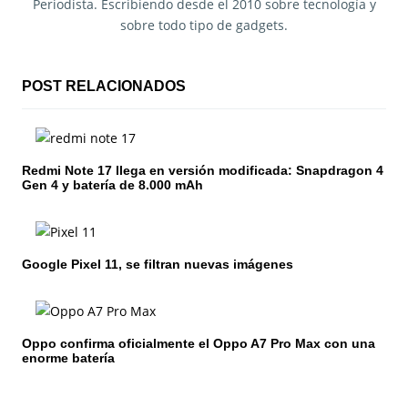
a
Periodista. Escribiendo desde el 2010 sobre tecnología y
sobre todo tipo de gadgets.
c
i
POST RELACIONADOS
ó
n
Redmi Note 17 llega en versión modificada: Snapdragon 4
d
Gen 4 y batería de 8.000 mAh
e
e
Google Pixel 11, se filtran nuevas imágenes
n
t
Oppo confirma oficialmente el Oppo A7 Pro Max con una
r
enorme batería
a