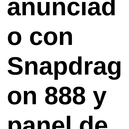
anunciad
o con
Snapdrag
on 888 y
panel de