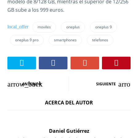
modelo de 8/128 GB, mientras el superior de 12/256
GB sube a los 999 euros.
moviles
oneplus
oneplus 9
oneplus 9 pro
smartphones
telefonos
N
ANTERIOR
SIGUIENTE
a
ACERCA DEL AUTOR
v
e
g
Daniel Gutiérrez