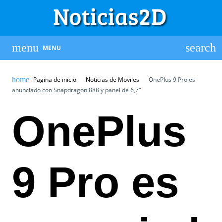
MENU
Pagina de inicio
Noticias de Moviles
OnePlus 9 Pro es
anunciado con Snapdragon 888 y panel de 6,7″
OnePlus
9 Pro es