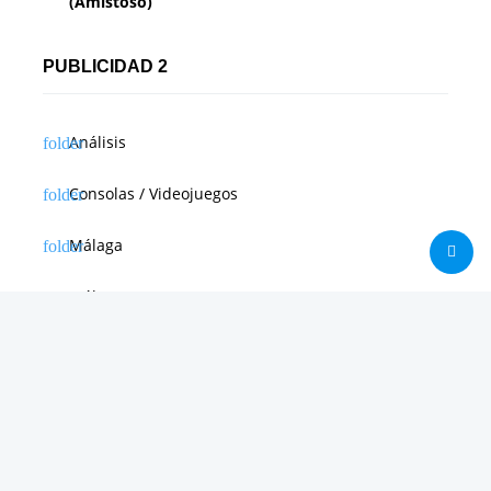
(Amistoso)
PUBLICIDAD 2
Análisis
Consolas / Videojuegos
Málaga
Málaga CF
News in english
Noticias de Apple
Noticias de Deporte