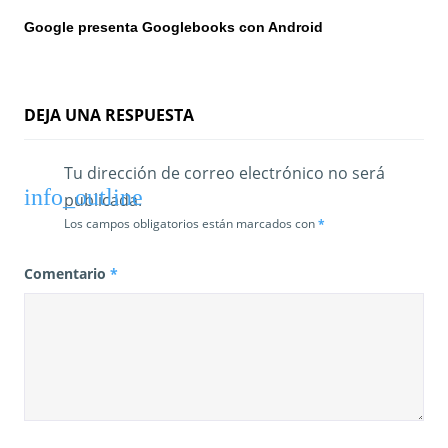
r
Google presenta Googlebooks con Android
a
d
DEJA UNA RESPUESTA
a
s
Tu dirección de correo electrónico no será
publicada.
Los campos obligatorios están marcados con
*
Comentario
*