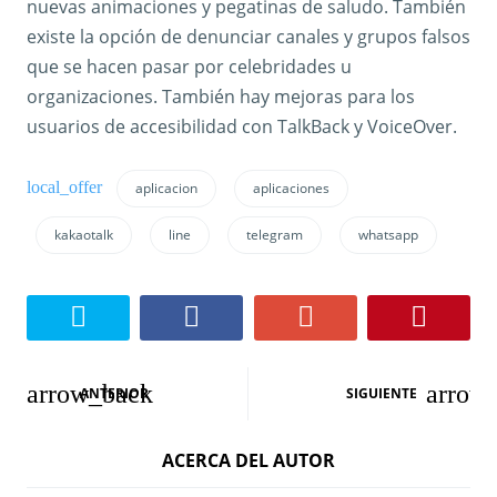
nuevas animaciones y pegatinas de saludo. También
existe la opción de denunciar canales y grupos falsos
que se hacen pasar por celebridades u
organizaciones. También hay mejoras para los
usuarios de accesibilidad con TalkBack y VoiceOver.
aplicacion
aplicaciones
kakaotalk
line
telegram
whatsapp
N
ANTERIOR
SIGUIENTE
a
ACERCA DEL AUTOR
v