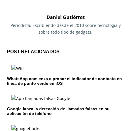
e
g
Daniel Gutiérrez
a
Periodista. Escribiendo desde el 2010 sobre tecnología y
sobre todo tipo de gadgets.
c
i
POST RELACIONADOS
ó
n
WhatsApp comienza a probar el indicador de contacto en
d
línea de punto verde en iOS
e
e
Google lanza la detección de llamadas falsas en su
n
aplicación de teléfono
t