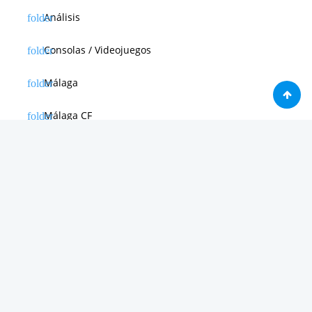
Análisis
Consolas / Videojuegos
Málaga
Málaga CF
News in english
Noticias de Apple
Noticias de Deporte
Noticias de Hardware
Noticias de Internet
Noticias de Moviles