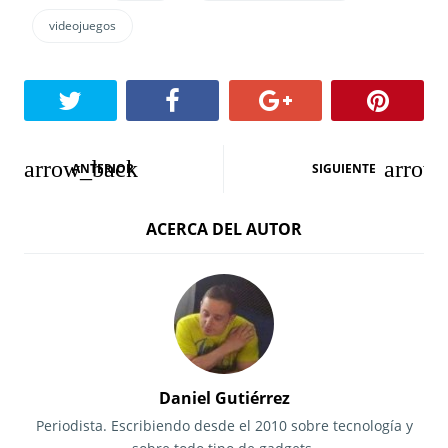
videojuegos
N
ANTERIOR
SIGUIENTE
a
ACERCA DEL AUTOR
v
e
g
a
c
Daniel Gutiérrez
i
Periodista. Escribiendo desde el 2010 sobre tecnología y