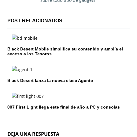
sobre todo tipo de gadgets.
ó
n
POST RELACIONADOS
d
e
Black Desert Mobile simplifica su contenido y amplía el
e
acceso a los Tesoros
n
t
Black Desert lanza la nueva clase Agente
r
a
007 First Light llega este final de año a PC y consolas
d
a
s
DEJA UNA RESPUESTA