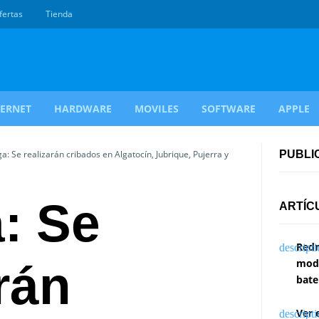
fertas
Tienda
TERNET
HARDWARE
MOVILES
SOFTWARE
APPLE
: Se realizarán cribados en Algatocín, Jubrique, Pujerra y
PUBLI
: Se
ARTÍC
Redm
modi
rán
bate
Ver 