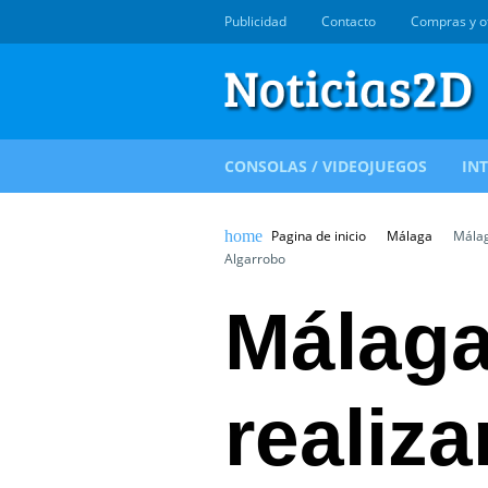
Publicidad
Contacto
Compras y o
CONSOLAS / VIDEOJUEGOS
IN
Pagina de inicio
Málaga
Málaga
Algarrobo
Málaga
realiza