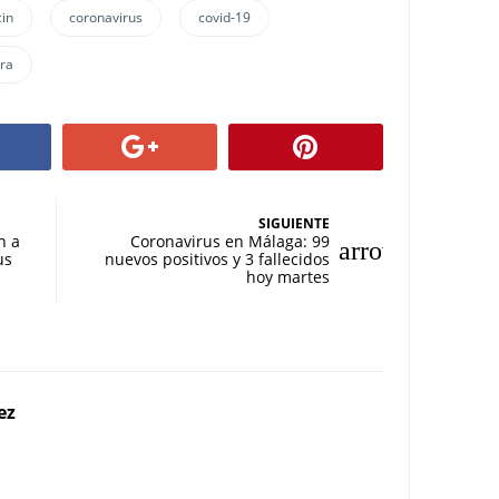
cin
coronavirus
covid-19
rra
SIGUIENTE
n a
Coronavirus en Málaga: 99
us
nuevos positivos y 3 fallecidos
hoy martes
ez