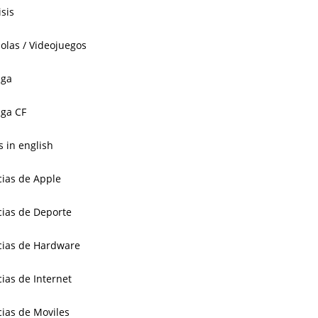
isis
olas / Videojuegos
aga
ga CF
 in english
cias de Apple
cias de Deporte
cias de Hardware
cias de Internet
cias de Moviles