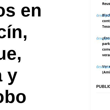
os en
Reus
Blac
cont
cín,
Teso
¿Esc
park
ue,
conv
vera
Ver 
a y
(Ami
PUBLI
obo