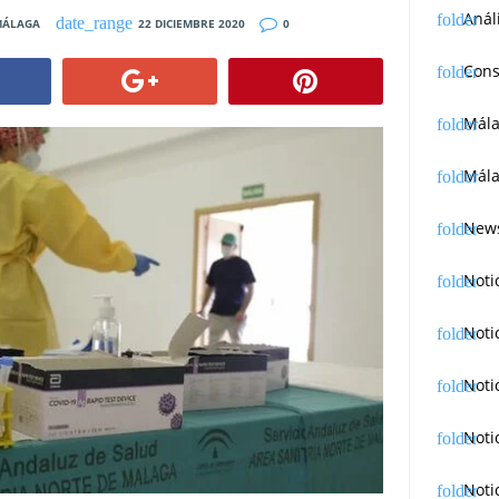
Anál
MÁLAGA
22 DICIEMBRE 2020
0
Cons
Mál
Mála
News
Noti
Noti
Noti
Noti
Noti