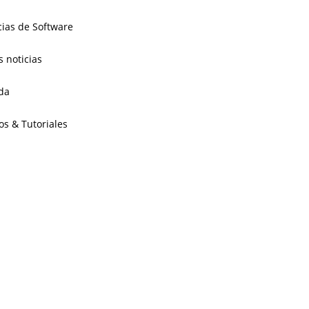
cias de Software
s noticias
da
os & Tutoriales