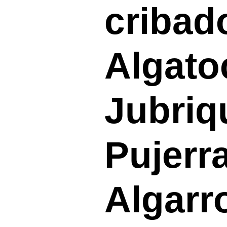
cribad
Algato
Jubriq
Pujerr
Algarr