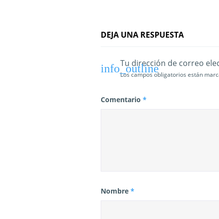
r
a
DEJA UNA RESPUESTA
d
Tu dirección de correo ele
a
Los campos obligatorios están mar
s
Comentario
*
Nombre
*