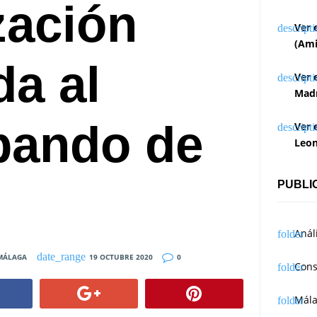
zación
Ver 
(Ami
da al
Ver 
Madr
bando de
Ver 
Leon
PUBLI
Anál
MÁLAGA
19 OCTUBRE 2020
0
Cons
Mál