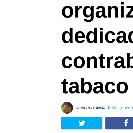
organi
dedica
contra
tabaco
DANIEL GUTIÉRREZ