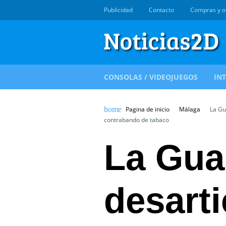
Publicidad
Contacto
Compras y o
CONSOLAS / VIDEOJUEGOS
IN
Pagina de inicio
Málaga
La Gua
contrabando de tabaco
La Guar
desarti