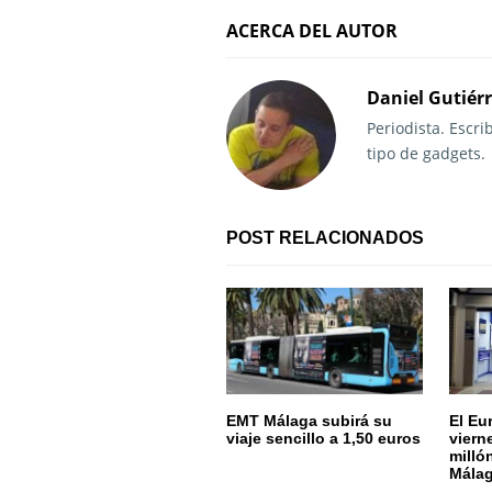
e
ACERCA DEL AUTOR
g
Daniel Gutiér
a
Periodista. Escr
c
tipo de gadgets.
i
ó
POST RELACIONADOS
n
d
e
e
EMT Málaga subirá su
El Eu
viaje sencillo a 1,50 euros
viern
n
milló
Mála
t