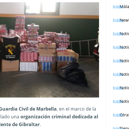
Mála
News
Noti
Noti
Noti
Noti
Noti
Noti
Guardia Civil de Marbella
, en el marco de la
Otra
ulado una
organización criminal dedicada al
ente de Gibraltar
.
Tien