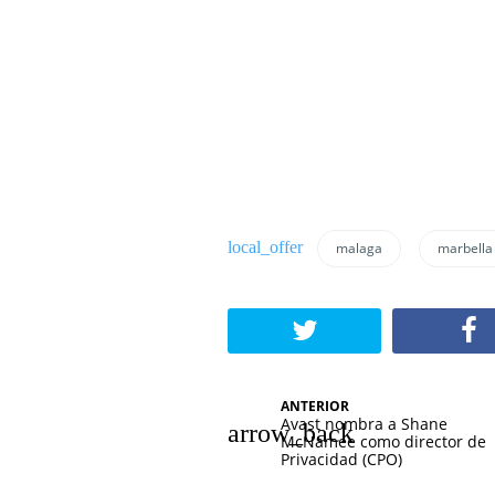
malaga
marbella
N
ANTERIOR
Avast nombra a Shane
a
McNamee como director de
Privacidad (CPO)
v