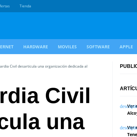
fertas
Tienda
TERNET
HARDWARE
MOVILES
SOFTWARE
APPLE
rdia Civil desarticula una organización dedicada al
PUBLI
dia Civil
ARTÍC
Ver 
cula una
Alco
Ver 
Tene