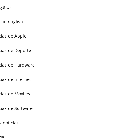
ga CF
 in english
cias de Apple
cias de Deporte
cias de Hardware
cias de Internet
cias de Moviles
cias de Software
s noticias
da