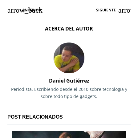
N
ANTERIOR
SIGUIENTE
a
ACERCA DEL AUTOR
v
e
g
a
c
Daniel Gutiérrez
i
Periodista. Escribiendo desde el 2010 sobre tecnología y
sobre todo tipo de gadgets.
ó
n
POST RELACIONADOS
d
e