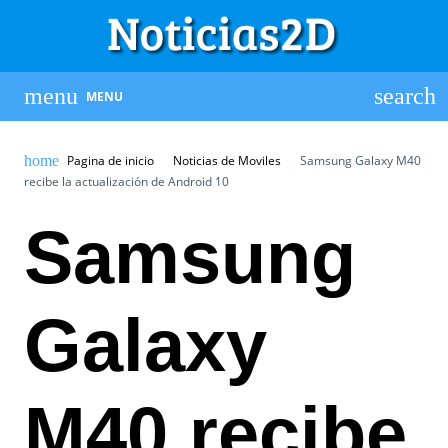
MENU
Pagina de inicio
Noticias de Moviles
Samsung Galaxy M40
recibe la actualización de Android 10
Samsung
Galaxy
M40 recibe