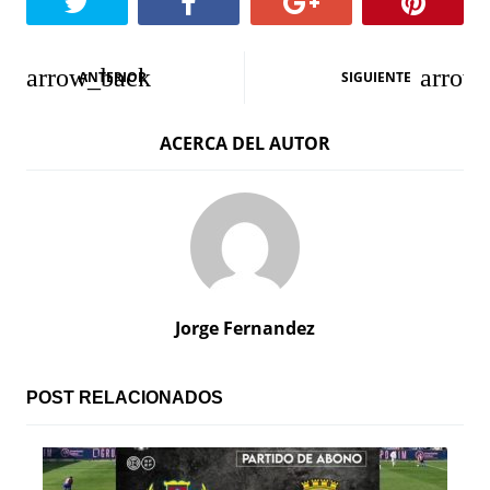
N
ANTERIOR
SIGUIENTE
a
ACERCA DEL AUTOR
v
e
g
a
c
Jorge Fernandez
i
ó
POST RELACIONADOS
n
d