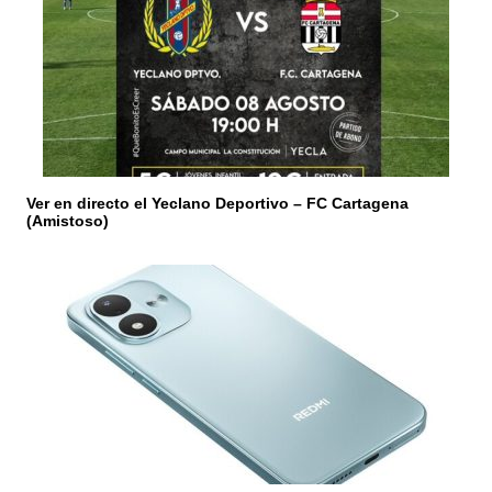
e
e
n
t
r
Ver en directo el Yeclano Deportivo – FC Cartagena
(Amistoso)
a
d
a
s