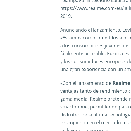
relámpago. El teléfono saldrá a 
https://www.realme.com/eu/ a l
2019.
Anunciando el lanzamiento, Levi
«Estamos comprometidos a prop
a los consumidores jóvenes de
fácilmente accesible. Europa es
y los consumidores europeos deb
una gran experiencia con un sm
«Con el lanzamiento de
Realme 
ventajas tanto de rendimiento 
gama media. Realme pretende rom
smartphone, permitiendo para
disfruten de la última tecnologí
irrumpiendo en el mercado mund
incluyendo a Europa».