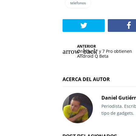
telefonos
N
ANTERIOR
OnePlus 7 y 7 Pro obtienen
a
Android Q Beta
v
e
ACERCA DEL AUTOR
g
Daniel Gutiér
a
Periodista. Escr
c
tipo de gadgets.
i