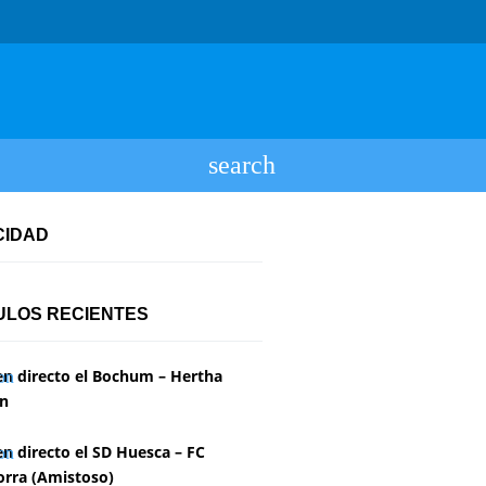
CIDAD
ULOS RECIENTES
en directo el Bochum – Hertha
in
en directo el SD Huesca – FC
rra (Amistoso)