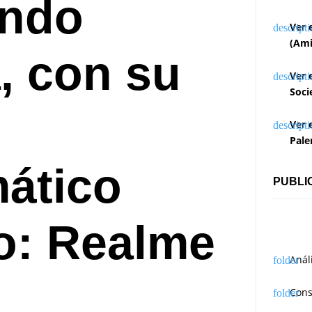
endo
Ver 
(Ami
, con su
Ver 
Soci
Ver 
Pale
ático
PUBLI
o: Realme
Anál
Cons