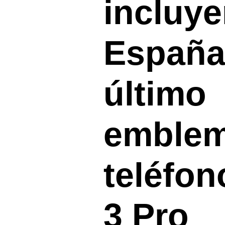
incluy
España
último
emblem
teléfon
3 Pro