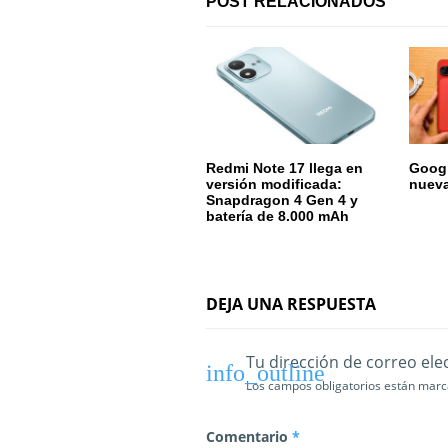
ó
POST RELACIONADOS
n
d
e
e
Redmi Note 17 llega en
Google
versión modificada:
nuev
n
Snapdragon 4 Gen 4 y
batería de 8.000 mAh
t
r
a
DEJA UNA RESPUESTA
d
Tu dirección de correo ele
a
Los campos obligatorios están mar
s
Comentario
*