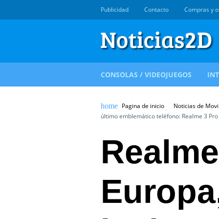
Publicidad
Contacto
Compras y o
CONSOLAS / VIDEOJUEGOS
IN
Pagina de inicio
Noticias de Movi
último emblemático teléfono: Realme 3 Pro
Realme 
Europa