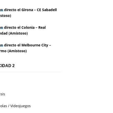
en directo el Girona – CE Sabadell
stoso)
en directo el Colonia – Real
edad (Amistoso)
en directo el Melbourne City –
rmo (Amistoso)
CIDAD 2
isis
olas / Videojuegos