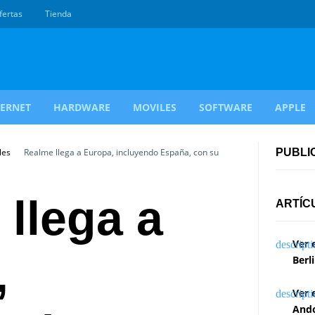
fertas
Tienda
TERNET
HARDWARE
MOVILES
SOFTWARE
APPLE
les
Realme llega a Europa, incluyendo España, con su
PUBLI
llega a
ARTÍC
Ver 
,
Berl
Ver 
Ando