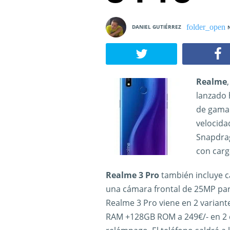
DANIEL GUTIÉRREZ
Realme
lanzado 
de gama 
velocida
Snapdrag
con carg
Realme 3 Pro
también incluye c
una cámara frontal de 25MP para
Realme 3 Pro viene en 2 variant
RAM +128GB ROM a 249€/- en 2 ex