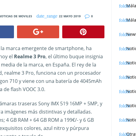
Mál
NOTICIAS DE MOVILES
22 MAYO 2019
0
Mála
News
, la marca emergente de smartphone, ha
Noti
hoy el
Realme 3 Pro
, el último buque insignia
Noti
media de la marca, en España. El rey de la
d, realme 3 Pro, funciona con un procesador
Noti
on 710 y viene con una batería de 4045mAh
a de flash VOOC 3.0.
Noti
ámaras traseras Sony IMX 519 16MP + 5MP, y
Noti
 imágenes más distintivas y detalladas.
es; 4 GB RAM + 64 GB ROM a 199€/- y 6 GB
Noti
quisitos colores, azul nitro y púrpura
Otra