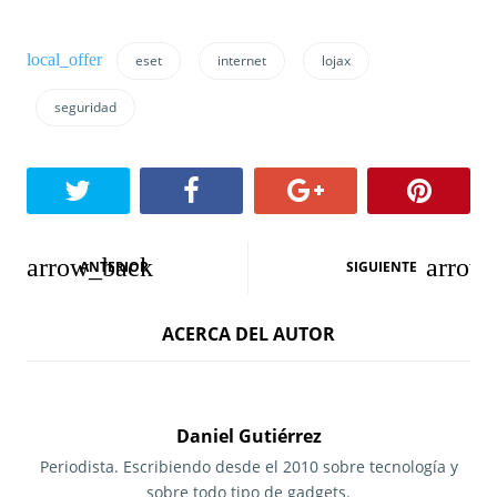
eset
internet
lojax
seguridad
N
ANTERIOR
SIGUIENTE
a
ACERCA DEL AUTOR
v
e
g
Daniel Gutiérrez
a
Periodista. Escribiendo desde el 2010 sobre tecnología y
sobre todo tipo de gadgets.