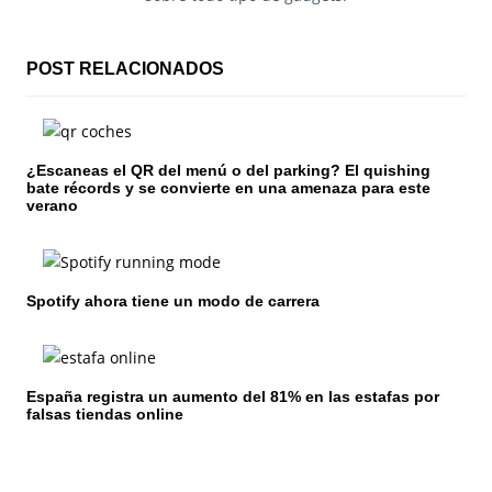
c
i
POST RELACIONADOS
ó
n
¿Escaneas el QR del menú o del parking? El quishing
d
bate récords y se convierte en una amenaza para este
verano
e
e
n
Spotify ahora tiene un modo de carrera
t
r
España registra un aumento del 81% en las estafas por
falsas tiendas online
a
d