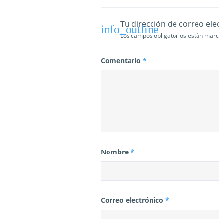
r
Tu dirección de correo ele
a
Los campos obligatorios están mar
d
Comentario
*
a
s
Nombre
*
Correo electrónico
*