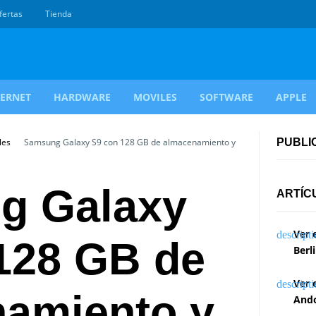
fertas
Tienda
TERNET
HARDWARE
MOVILES
SOFTWARE
APPLE
les
Samsung Galaxy S9 con 128 GB de almacenamiento y
PUBLI
g Galaxy
ARTÍC
Ver 
128 GB de
Berl
Ver 
amiento y
Ando