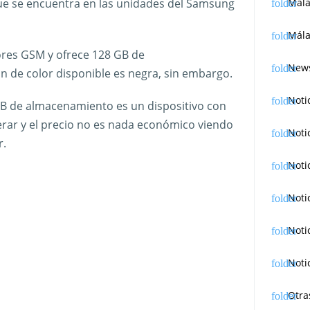
ue se encuentra en las unidades del Samsung
Mál
Mála
res GSM y ofrece 128 GB de
News
n de color disponible es negra, sin embargo.
Noti
B de almacenamiento es un dispositivo con
perar y el precio no es nada económico viendo
Noti
r.
Noti
Noti
Noti
Noti
Otra