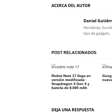
e
ACERCA DEL AUTOR
g
Daniel Gutiér
a
Periodista. Escr
c
tipo de gadgets.
i
ó
POST RELACIONADOS
n
d
Redmi Note 17 llega en
Google
e
versión modificada:
nuev
Snapdragon 4 Gen 4 y
batería de 8.000 mAh
e
n
t
DEJA UNA RESPUESTA