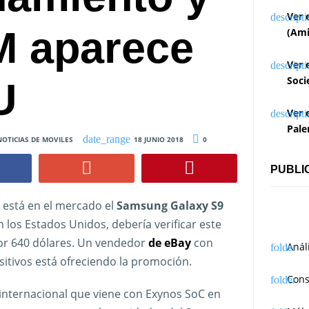
Ver 
M aparece
(Ami
Ver 
Soci
U
Ver 
Pale
NOTICIAS DE MOVILES
18 JUNIO 2018
0
PUBLI
i está en el mercado el
Samsung Galaxy S9
n los Estados Unidos, debería verificar este
r 640 dólares. Un vendedor
de eBay
con
Anál
itivos está ofreciendo la promoción.
Cons
internacional que viene con Exynos SoC en