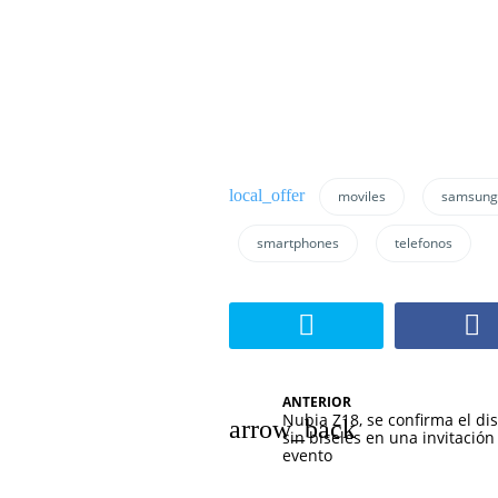
moviles
samsung
smartphones
telefonos
N
ANTERIOR
Nubia Z18, se confirma el di
a
sin biseles en una invitación
evento
v