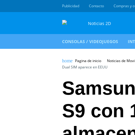
Publicidad
Contacto
Compras y o
CONSOLAS / VIDEOJUEGOS
IN
Pagina de inicio
Noticias de Movi
Dual SIM aparece en EEUU
Samsun
S9 con 
almacen