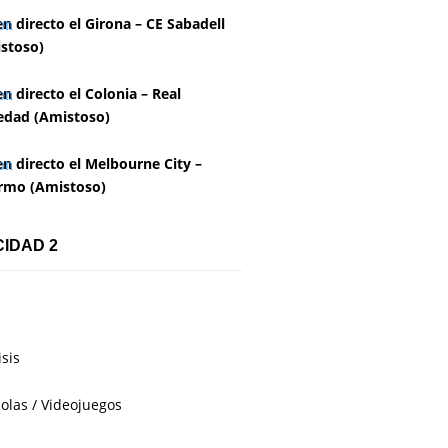
en directo el Girona – CE Sabadell
stoso)
en directo el Colonia – Real
edad (Amistoso)
en directo el Melbourne City –
rmo (Amistoso)
CIDAD 2
isis
olas / Videojuegos