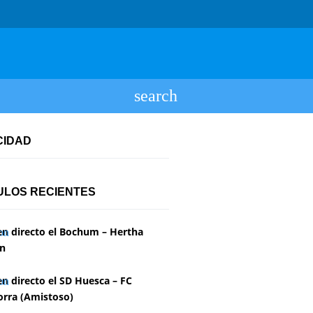
CIDAD
ULOS RECIENTES
en directo el Bochum – Hertha
in
en directo el SD Huesca – FC
rra (Amistoso)