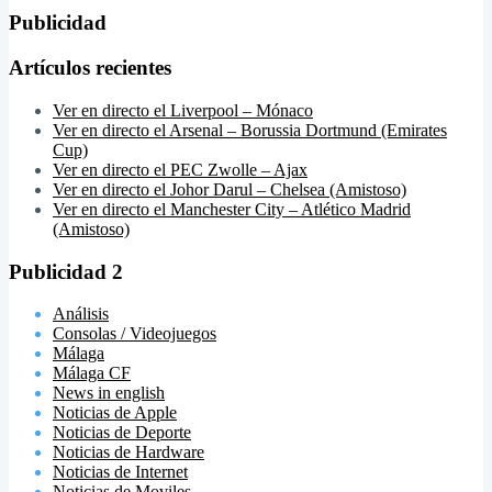
Publicidad
Artículos recientes
Ver en directo el Liverpool – Mónaco
Ver en directo el Arsenal – Borussia Dortmund (Emirates
Cup)
Ver en directo el PEC Zwolle – Ajax
Ver en directo el Johor Darul – Chelsea (Amistoso)
Ver en directo el Manchester City – Atlético Madrid
(Amistoso)
Publicidad 2
Análisis
Consolas / Videojuegos
Málaga
Málaga CF
News in english
Noticias de Apple
Noticias de Deporte
Noticias de Hardware
Noticias de Internet
Noticias de Moviles