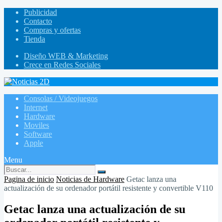
Publicidad
Contacto
Compras y ofertas
Tienda
Diseño WEB & Marketing
Crece en Redes Sociales
Consolas / Videojuegos
Internet
Hardware
Moviles
Software
Apple
Menu
Pagina de inicio
Noticias de Hardware
Getac lanza una
actualización de su ordenador portátil resistente y convertible V110
Getac lanza una actualización de su