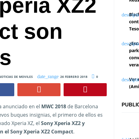
peria XZ2
Blac
cont
ct son
Teso
¿Esc
es
park
conv
vera
NOTICIAS DE MOVILES
26 FEBRERO 2018
0
Ver 
(Ami
PUBLI
 anunciado en el
MWC 2018
de Barcelona
vos buques insignias, el primero de ellos es
vado Xperia XZ, el
Sony Xperia XZ2 y
n el Sony Xperia XZ2 Compact
.