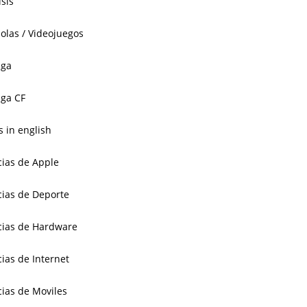
isis
olas / Videojuegos
aga
ga CF
 in english
cias de Apple
cias de Deporte
cias de Hardware
cias de Internet
cias de Moviles