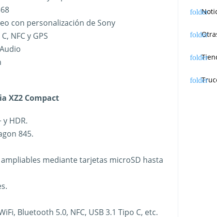
568
Noti
reo con personalización de Sony
Otra
o C, NFC y GPS
 Audio
Tien
m
Truc
ria XZ2 Compact
+ y HDR.
gon 845.
ampliables mediante tarjetas microSD hasta
s.
iFi, Bluetooth 5.0, NFC, USB 3.1 Tipo C, etc.