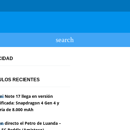
CIDAD
ULOS RECIENTES
i Note 17 llega en versión
ficada: Snapdragon 4 Gen 4 y
ría de 8.000 mAh
en directo el Petro de Luanda –
 FC Reddis (Amistoso)