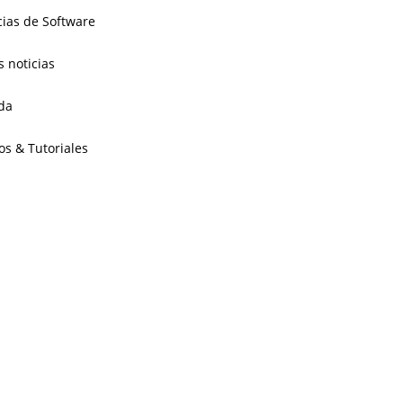
cias de Software
s noticias
da
os & Tutoriales