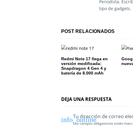
Periodista. Escr
c
tipo de gadgets.
i
ó
POST RELACIONADOS
n
d
e
Redmi Note 17 llega en
Google
versión modificada:
nuev
Snapdragon 4 Gen 4 y
e
batería de 8.000 mAh
n
t
DEJA UNA RESPUESTA
r
a
Tu dirección de correo ele
Los campos obligatorios están mar
d