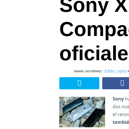
Sony X
Compa
oficial
DANIEL GUTIÉRREZ
Sony
ha
dos nue
el reno
tambié