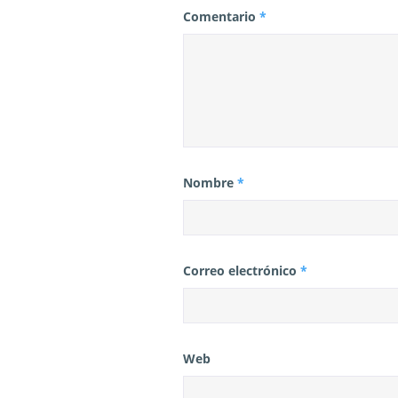
a
Comentario
*
s
Nombre
*
Correo electrónico
*
Web