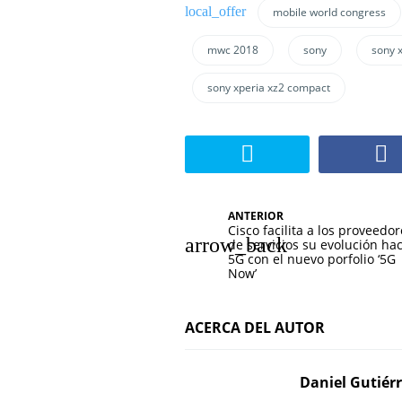
mobile world congress
mwc 2018
sony
sony 
sony xperia xz2 compact
N
ANTERIOR
Cisco facilita a los proveedo
a
de servicios su evolución hac
5G con el nuevo porfolio ‘5G
v
Now’
e
ACERCA DEL AUTOR
g
a
Daniel Gutiér