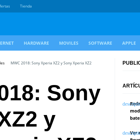
fertas
Tienda
TERNET
HARDWARE
MOVILES
SOFTWARE
APPLE
les
MWC 2018: Sony Xperia XZ2 y Sony Xperia XZ2
PUBLI
18: Sony
ARTÍC
Redm
 XZ2 y
modi
bate
Ver 
Reus