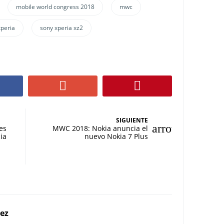
mobile world congress 2018
mwc
xperia
sony xperia xz2
SIGUIENTE
res
MWC 2018: Nokia anuncia el
ia
nuevo Nokia 7 Plus
rez