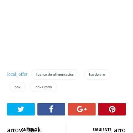
fuente de alimentacion
hardware
nox
nox urano
N
ANTERIOR
SIGUIENTE