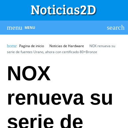
MENU
Pagina de inicio
Noticias de Hardware
NOX renueva su
serie de fuentes Urano, ahora con certificado 80+Bronze
NOX
renueva su
serie de