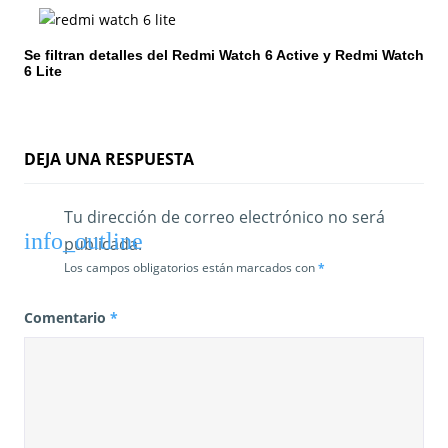
n
Se filtran detalles del Redmi Watch 6 Active y Redmi Watch
t
6 Lite
r
a
DEJA UNA RESPUESTA
d
a
Tu dirección de correo electrónico no será
publicada.
s
Los campos obligatorios están marcados con
*
Comentario
*