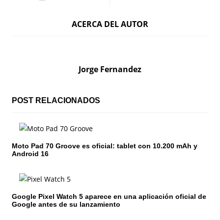
a
ACERCA DEL AUTOR
v
e
g
Jorge Fernandez
a
c
POST RELACIONADOS
i
ó
Moto Pad 70 Groove es oficial: tablet con 10.200 mAh y
Android 16
n
d
e
Google Pixel Watch 5 aparece en una aplicación oficial de
Google antes de su lanzamiento
e