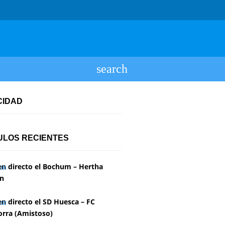
CIDAD
ULOS RECIENTES
en directo el Bochum – Hertha
in
en directo el SD Huesca – FC
rra (Amistoso)