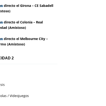
en directo el Girona – CE Sabadell
stoso)
en directo el Colonia – Real
edad (Amistoso)
en directo el Melbourne City –
rmo (Amistoso)
CIDAD 2
isis
olas / Videojuegos