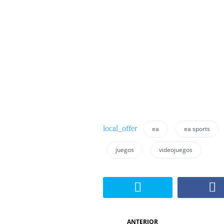
ea
ea sports
juegos
videojuegos
N
ANTERIOR