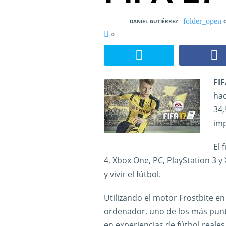
DANIEL GUTIÉRREZ
0
FIF
hac
34,
imp
El 
4, Xbox One, PC, PlayStation 3 y
y vivir el fútbol.
Utilizando el motor Frostbite e
ordenador, uno de los más punte
en experiencias de fútbol reale