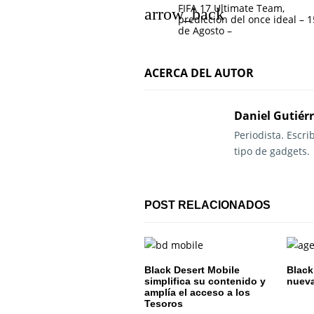
FIFA 17 Ultimate Team,
a
predicción del once ideal – 1
de Agosto –
v
e
ACERCA DEL AUTOR
g
Daniel Gutiér
a
Periodista. Escr
c
tipo de gadgets.
i
ó
POST RELACIONADOS
n
d
Black Desert Mobile
Black
e
simplifica su contenido y
nueva
amplía el acceso a los
Tesoros
e