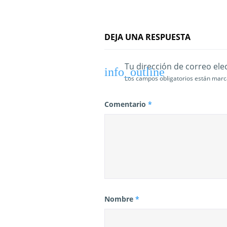
n
t
DEJA UNA RESPUESTA
r
Tu dirección de correo ele
a
Los campos obligatorios están mar
d
Comentario
*
a
s
Nombre
*