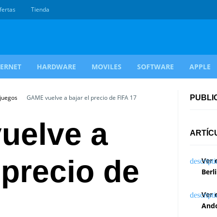
fertas
Tienda
TERNET
HARDWARE
MOVILES
SOFTWARE
APPLE
ojuegos
GAME vuelve a bajar el precio de FIFA 17
PUBLI
uelve a
ARTÍC
 precio de
Ver 
Berl
Ver 
Ando