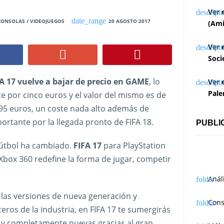
Ver 
CONSOLAS / VIDEOJUEGOS
20 AGOSTO 2017
(Ami
Ver 
Soci
A 17 vuelve a bajar de precio en GAME
, lo
Ver 
Pale
e por cinco euros y el valor del mismo es de
95 euros, un coste nada alto además de
ortante por la llegada pronto de FIFA 18.
PUBLI
fútbol ha cambiado.
FIFA 17
para PlayStation
 Xbox 360 redefine la forma de jugar, competir
Anál
n las versiones de nueva generación y
Cons
ros de la industria, en FIFA 17 te sumergirás
s y completamente nuevas gracias al gran