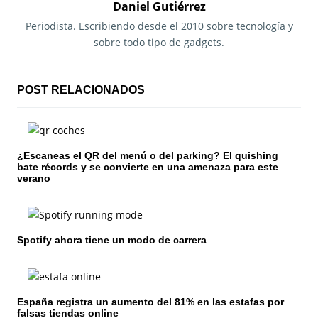
g
Daniel Gutiérrez
a
Periodista. Escribiendo desde el 2010 sobre tecnología y
sobre todo tipo de gadgets.
c
i
POST RELACIONADOS
ó
n
¿Escaneas el QR del menú o del parking? El quishing
d
bate récords y se convierte en una amenaza para este
verano
e
e
n
Spotify ahora tiene un modo de carrera
t
r
España registra un aumento del 81% en las estafas por
falsas tiendas online