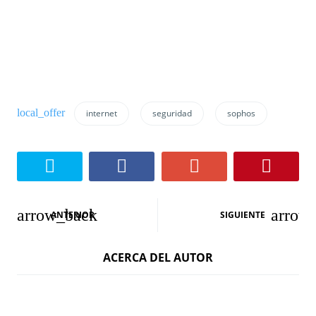
internet
seguridad
sophos
N
ANTERIOR
SIGUIENTE
a
ACERCA DEL AUTOR
v
e