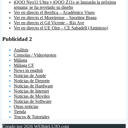
iQOO Neo11 Ultra y iQOO Z11s se lanzarán la próxima
semana; se ha revelado su diseño
Ver en directo el Benfica – Académico Viseu
Ver en directo el Moreirense – Sporting Braga
Ver en directo el Gil Vicente – Rio Ave
Ver en directo el UE Olot – CE Sabadell (Amistoso)
Publicidad 2
Análisis
Consolas / Videojuegos
Málaga
Málaga CF
News in english
Noticias de Apple
Noticias de Deporte
Noticias de Hardware
Noticias de Internet
Noticias de Moviles
Noticias de Software
Otras noticias
Tienda
Trucos & Tutoriales
Creado por 2026
WEBdeLUJO.com