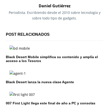
g
Daniel Gutiérrez
a
Periodista. Escribiendo desde el 2010 sobre tecnología y
sobre todo tipo de gadgets.
c
i
POST RELACIONADOS
ó
n
Black Desert Mobile simplifica su contenido y amplía el
d
acceso a los Tesoros
e
e
Black Desert lanza la nueva clase Agente
n
t
007 First Light llega este final de año a PC y consolas
r