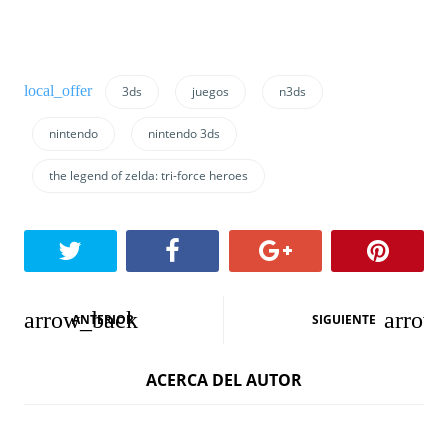
3ds
juegos
n3ds
nintendo
nintendo 3ds
the legend of zelda: tri-force heroes
N
ANTERIOR
SIGUIENTE
a
ACERCA DEL AUTOR
v
e