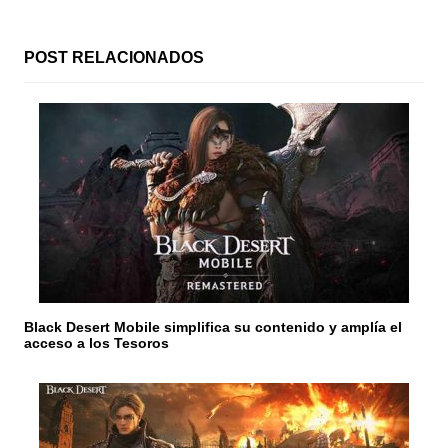
ó
n
POST RELACIONADOS
d
e
e
n
t
r
a
Black Desert Mobile simplifica su contenido y amplía el
d
acceso a los Tesoros
a
s