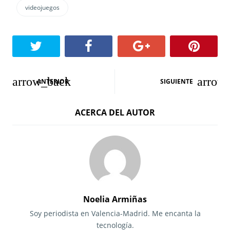
videojuegos
N
ANTERIOR
SIGUIENTE
a
ACERCA DEL AUTOR
v
e
g
a
c
Noelia Armiñas
i
Soy periodista en Valencia-Madrid. Me encanta la
tecnología.