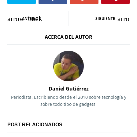
N
ANTERIOR
SIGUIENTE
a
ACERCA DEL AUTOR
v
e
g
a
c
Daniel Gutiérrez
i
Periodista. Escribiendo desde el 2010 sobre tecnología y
sobre todo tipo de gadgets.
ó
n
POST RELACIONADOS
d