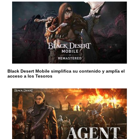
e
e
n
t
r
a
Black Desert Mobile simplifica su contenido y amplía el
d
acceso a los Tesoros
a
s