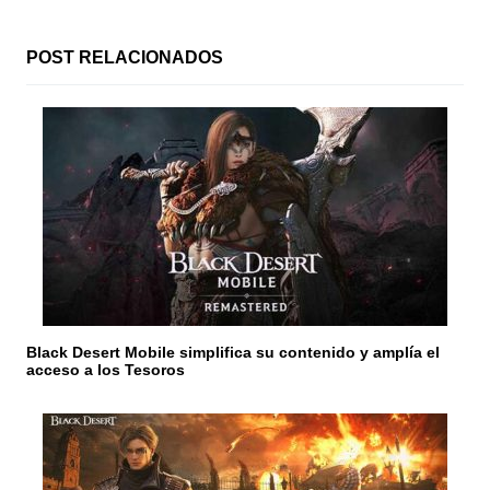
ó
n
POST RELACIONADOS
d
e
e
n
t
r
a
Black Desert Mobile simplifica su contenido y amplía el
d
acceso a los Tesoros
a
s