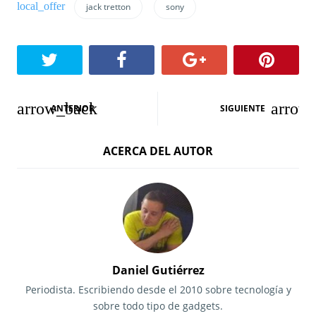
jack tretton
sony
N
ANTERIOR
SIGUIENTE
a
ACERCA DEL AUTOR
v
e
g
a
c
Daniel Gutiérrez
i
Periodista. Escribiendo desde el 2010 sobre tecnología y
sobre todo tipo de gadgets.