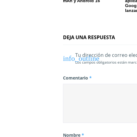
e
mAh y Android 16
aplic
Googl
lanza
e
n
t
DEJA UNA RESPUESTA
r
Tu dirección de correo ele
a
Los campos obligatorios están mar
d
Comentario
*
a
s
Nombre
*