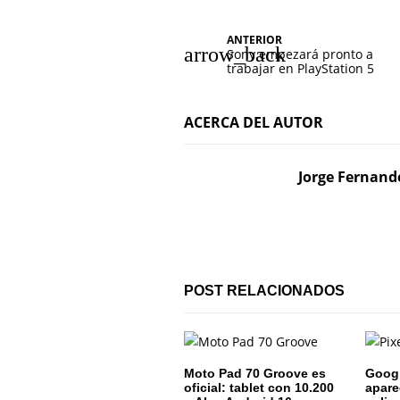
N
ANTERIOR
Sony empezará pronto a
a
trabajar en PlayStation 5
v
ACERCA DEL AUTOR
e
g
Jorge Fernand
a
c
i
POST RELACIONADOS
ó
n
d
Moto Pad 70 Groove es
Googl
oficial: tablet con 10.200
apare