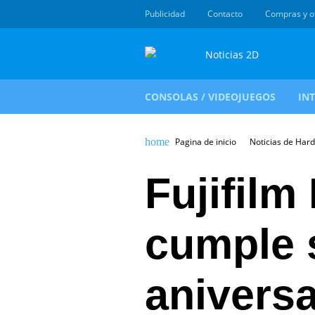
Publicidad
Contacto
Compras y o
CONSOLAS / VIDEOJUEGOS
IN
Pagina de inicio
Noticias de Har
Fujifilm
cumple 
aniversa