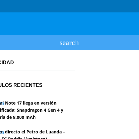
CIDAD
ULOS RECIENTES
i Note 17 llega en versión
ficada: Snapdragon 4 Gen 4 y
ría de 8.000 mAh
en directo el Petro de Luanda –
 FC Reddis (Amistoso)