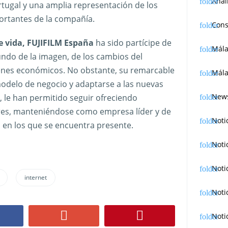
Anál
rtugal y una amplia representación de los
ortantes de la compañía.
Cons
e vida, FUJIFILM España
ha sido partícipe de
Mál
undo de la imagen, de los cambios del
enes económicos. No obstante, su remarcable
Mála
modelo de negocio y adaptarse a las nuevas
News
le han permitido seguir ofreciendo
res, manteniéndose como empresa líder y de
Noti
s en los que se encuentra presente.
Noti
Noti
internet
Noti
Noti