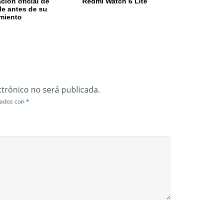
ación oficial de
Redmi Watch 6 Lite
e antes de su
miento
ctrónico no será publicada.
cados con
*