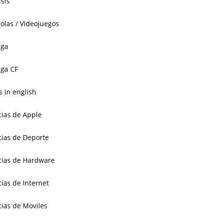
isis
olas / Videojuegos
aga
ga CF
 in english
cias de Apple
cias de Deporte
cias de Hardware
cias de Internet
cias de Moviles