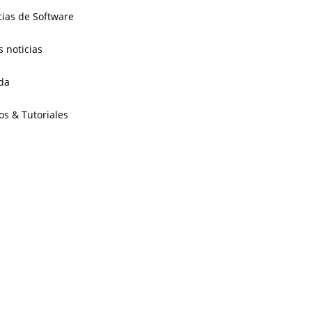
cias de Software
s noticias
da
os & Tutoriales