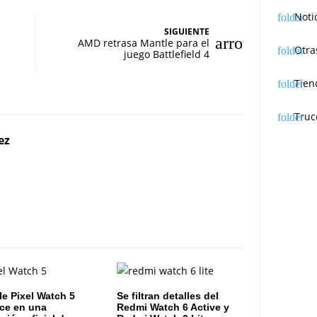
Noti
SIGUIENTE
AMD retrasa Mantle para el
Otra
juego Battlefield 4
Tien
Truc
ez
e Pixel Watch 5
Se filtran detalles del
ce en una
Redmi Watch 6 Active y