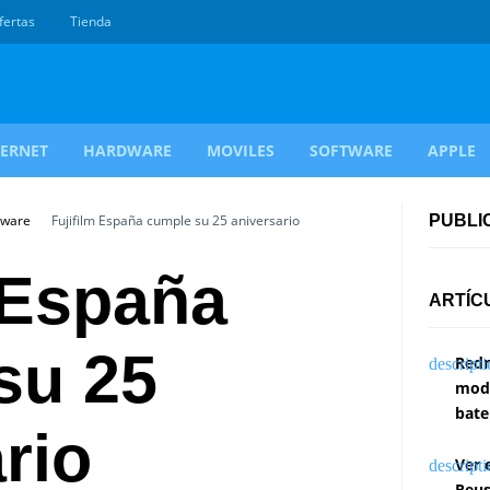
fertas
Tienda
TERNET
HARDWARE
MOVILES
SOFTWARE
APPLE
dware
Fujifilm España cumple su 25 aniversario
PUBLI
 España
ARTÍC
su 25
Redm
modi
bate
rio
Ver 
Reus