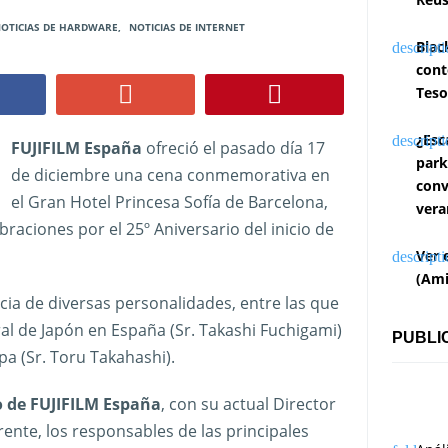
OTICIAS DE HARDWARE
,
NOTICIAS DE INTERNET
Blac
cont
Teso
¿Esc
FUJIFILM España
ofreció el pasado día 17
park
de diciembre una cena conmemorativa en
conv
el Gran Hotel Princesa Sofía de Barcelona,
vera
braciones por el 25º Aniversario del inicio de
Ver 
(Ami
cia de diversas personalidades, entre las que
l de Japón en España (Sr. Takashi Fuchigami)
PUBLI
pa (Sr. Toru Takahashi).
o de FUJIFILM España
, con su actual Director
frente, los responsables de las principales