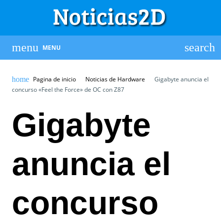
MENU
Pagina de inicio
Noticias de Hardware
Gigabyte anuncia el
concurso «Feel the Force» de OC con Z87
Gigabyte
anuncia el
concurso