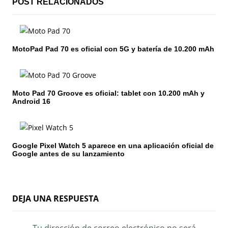
c
POST RELACIONADOS
i
ó
MotoPad Pad 70 es oficial con 5G y batería de 10.200 mAh
n
d
Moto Pad 70 Groove es oficial: tablet con 10.200 mAh y
e
Android 16
e
n
Google Pixel Watch 5 aparece en una aplicación oficial de
Google antes de su lanzamiento
t
r
a
DEJA UNA RESPUESTA
d
Tu dirección de correo electrónico no será