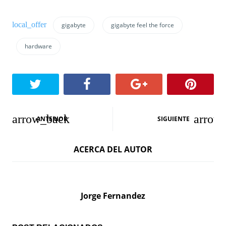
gigabyte
gigabyte feel the force
hardware
N
ANTERIOR
SIGUIENTE
a
ACERCA DEL AUTOR
v
e
g
Jorge Fernandez
a