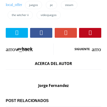
juegos
pc
steam
the witcher ii
videojuegos
N
ANTERIOR
SIGUIENTE
a
ACERCA DEL AUTOR
v
e
g
Jorge Fernandez
a
c
POST RELACIONADOS