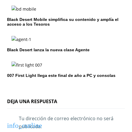
i
ó
Black Desert Mobile simplifica su contenido y amplía el
acceso a los Tesoros
n
d
e
Black Desert lanza la nueva clase Agente
e
n
007 First Light llega este final de año a PC y consolas
t
r
DEJA UNA RESPUESTA
a
d
Tu dirección de correo electrónico no será
publicada.
a