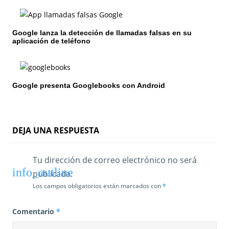
e
e
Google lanza la detección de llamadas falsas en su
n
aplicación de teléfono
t
r
Google presenta Googlebooks con Android
a
d
DEJA UNA RESPUESTA
a
s
Tu dirección de correo electrónico no será
publicada.
Los campos obligatorios están marcados con
*
Comentario
*