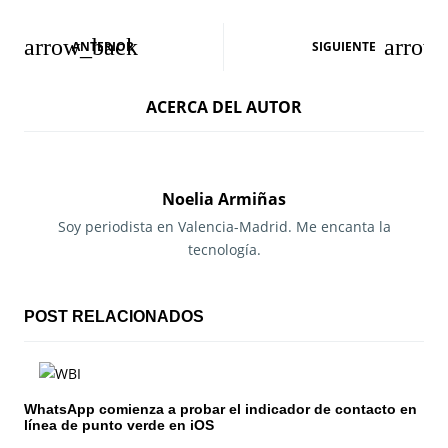
N
ANTERIOR
SIGUIENTE
a
ACERCA DEL AUTOR
v
e
g
Noelia Armiñas
a
Soy periodista en Valencia-Madrid. Me encanta la
tecnología.
c
i
POST RELACIONADOS
ó
n
WhatsApp comienza a probar el indicador de contacto en
d
línea de punto verde en iOS