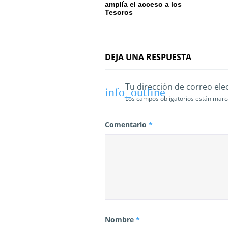
amplía el acceso a los
n
Tesoros
t
r
DEJA UNA RESPUESTA
a
d
Tu dirección de correo ele
Los campos obligatorios están mar
a
s
Comentario
*
Nombre
*