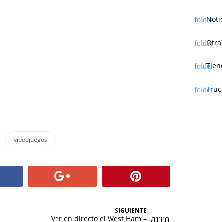
Noti
Otra
Tien
Truc
videojuegos
SIGUIENTE
Ver en directo el West Ham –