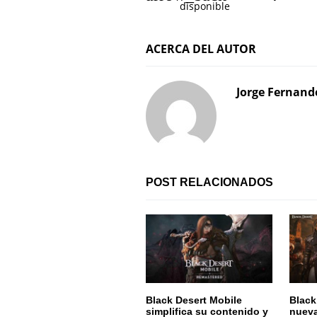
a
disponible
v
ACERCA DEL AUTOR
e
g
Jorge Fernand
a
c
i
POST RELACIONADOS
ó
n
d
e
e
Black Desert Mobile
Black
simplifica su contenido y
nueva