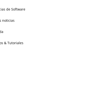
cias de Software
s noticias
da
os & Tutoriales