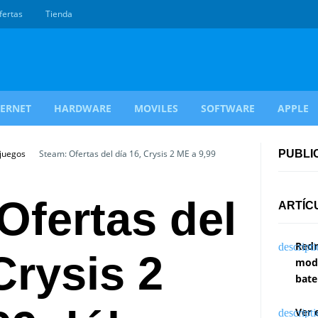
fertas
Tienda
TERNET
HARDWARE
MOVILES
SOFTWARE
APPLE
ojuegos
Steam: Ofertas del día 16, Crysis 2 ME a 9,99
PUBLI
Ofertas del
ARTÍC
Redm
Crysis 2
modi
bate
Ver 