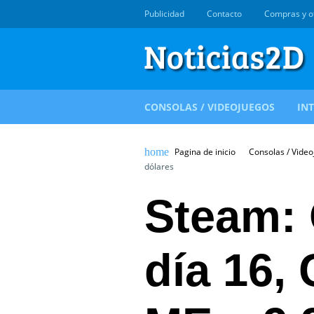
Publicidad
Contacto
Compras y o
CONSOLAS / VIDEOJUEGOS
IN
Pagina de inicio
Consolas / Vide
dólares
Steam: 
día 16, 