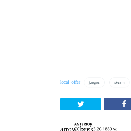
juegos
steam
N
ANTERIOR
CCleaner 3.26.1889 ya