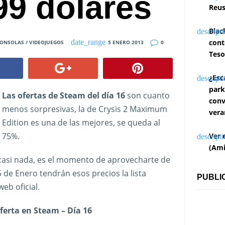
99 dólares
Reus
Blac
cont
ONSOLAS / VIDEOJUEGOS
5 ENERO 2013
0
Teso
¿Esc
park
Las ofertas de Steam del día 16
son cuanto
conv
menos sorpresivas, la de Crysis 2 Maximum
vera
Edition es una de las mejores, se queda al
75%.
Ver 
(Ami
casi nada, es el momento de aprovecharte de
 de Enero tendrán esos precios la lista
PUBLI
eb oficial.
ferta en Steam – Día 16