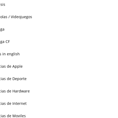
isis
olas / Videojuegos
aga
ga CF
 in english
cias de Apple
cias de Deporte
cias de Hardware
cias de Internet
cias de Moviles