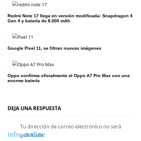
n
Redmi Note 17 llega en versión modificada: Snapdragon 4
d
Gen 4 y batería de 8.000 mAh
e
e
Google Pixel 11, se filtran nuevas imágenes
n
t
Oppo confirma oficialmente el Oppo A7 Pro Max con una
r
enorme batería
a
d
DEJA UNA RESPUESTA
a
s
Tu dirección de correo electrónico no será
publicada.