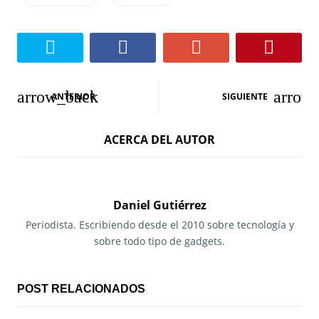
N
ANTERIOR
SIGUIENTE
a
ACERCA DEL AUTOR
v
e
g
Daniel Gutiérrez
a
Periodista. Escribiendo desde el 2010 sobre tecnología y
sobre todo tipo de gadgets.
c
i
POST RELACIONADOS
ó