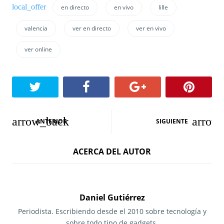
en directo
en vivo
lille
valencia
ver en directo
ver en vivo
ver online
N
ANTERIOR
SIGUIENTE
a
ACERCA DEL AUTOR
v
e
g
Daniel Gutiérrez
a
Periodista. Escribiendo desde el 2010 sobre tecnología y
sobre todo tipo de gadgets.