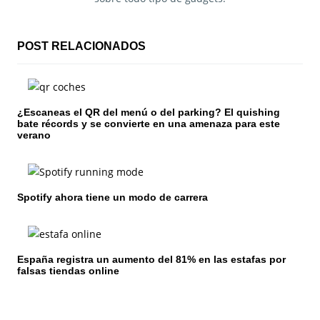
c
i
POST RELACIONADOS
ó
n
¿Escaneas el QR del menú o del parking? El quishing
d
bate récords y se convierte en una amenaza para este
verano
e
e
n
Spotify ahora tiene un modo de carrera
t
r
España registra un aumento del 81% en las estafas por
falsas tiendas online
a
d