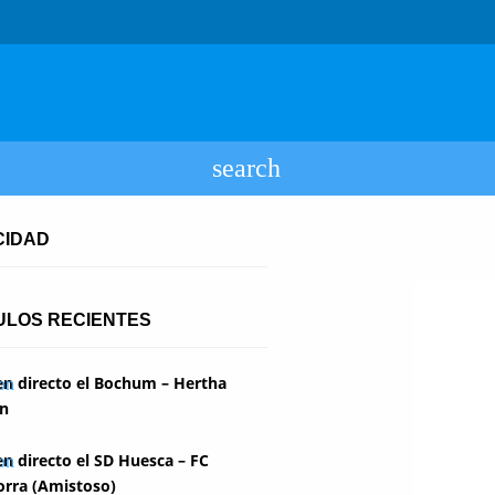
CIDAD
ULOS RECIENTES
en directo el Bochum – Hertha
in
en directo el SD Huesca – FC
rra (Amistoso)