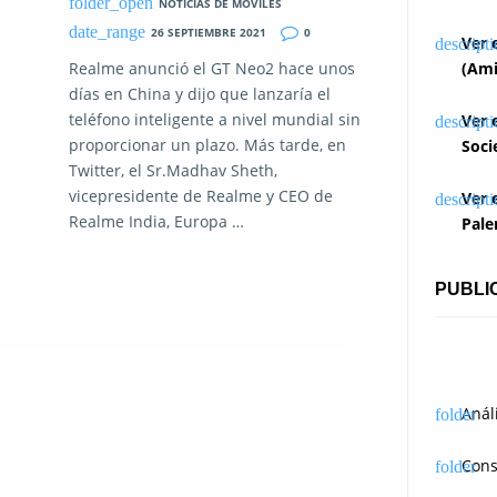
NOTICIAS DE MOVILES
26 SEPTIEMBRE 2021
0
Ver 
Realme anunció el GT Neo2 hace unos
(Ami
días en China y dijo que lanzaría el
teléfono inteligente a nivel mundial sin
Ver 
proporcionar un plazo. Más tarde, en
Soci
Twitter, el Sr.Madhav Sheth,
vicepresidente de Realme y CEO de
Ver 
Realme India, Europa …
Pale
PUBLI
Anál
Cons