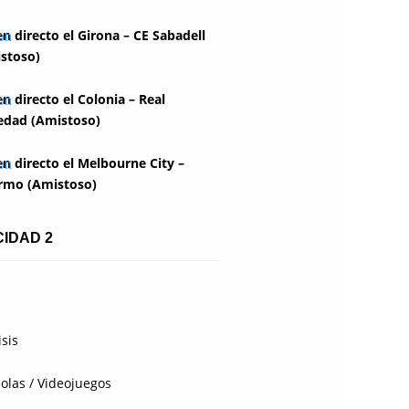
en directo el Girona – CE Sabadell
stoso)
en directo el Colonia – Real
edad (Amistoso)
en directo el Melbourne City –
rmo (Amistoso)
CIDAD 2
isis
olas / Videojuegos