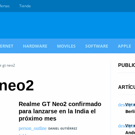
fertas
Tienda
TERNET
HARDWARE
MOVILES
SOFTWARE
APPLE
e gt neo2
PUBLI
 neo2
ARTÍC
Realme GT Neo2 confirmado
Ver 
para lanzarse en la India el
Berl
próximo mes
Ver 
DANIEL GUTIÉRREZ
Ando