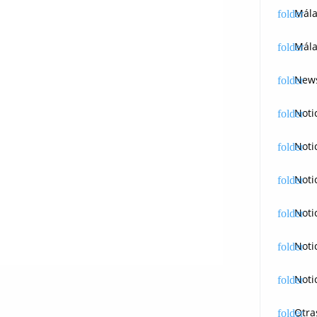
Mál
Mála
News
Noti
Noti
Noti
Noti
Noti
Noti
Otra