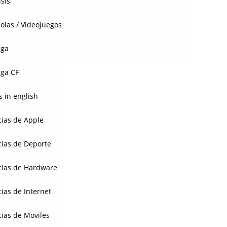
isis
olas / Videojuegos
aga
ga CF
 in english
cias de Apple
cias de Deporte
cias de Hardware
cias de Internet
cias de Moviles