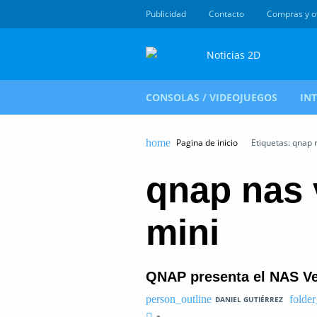
Publicidad
Contacto
Compras y o
CONSOLAS / VIDEOJUEGOS
IN
Pagina de inicio
Etiquetas: qnap n
qnap nas v
mini
QNAP presenta el NAS Ver
DANIEL GUTIÉRREZ