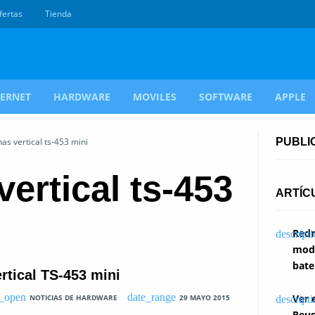
fertas
Tienda
TERNET
HARDWARE
MOVILES
SOFTWARE
APPLE
as vertical ts-453 mini
PUBLI
ertical ts-453
ARTÍC
Redm
modi
bate
tical TS-453 mini
Ver 
NOTICIAS DE HARDWARE
29 MAYO 2015
Reus