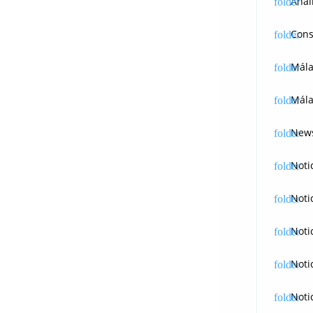
Anál
Cons
Mál
Mála
News
Noti
Noti
Noti
Noti
Noti