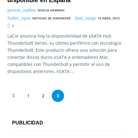
disponible en España
NOELIA ARMINAS
NOTICIAS DE HARDWARE
10 ABRIL 2012
1
LaCie anuncia hoy la disponibilidad de eSATA Hub
Thunderbolt Series, su último periférico con tecnología
Thunderbolt. Este producto ofrece una solución para
conectar discos duros eSATA a ordenadores Mac
compatibles con Thunderbolt y permitir el uso de
dispositivos anteriores. eSATA …
P
1
2
3
a
g
PUBLICIDAD
i