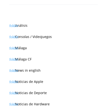
a
d
a
Análisis
s
Consolas / Videojuegos
Málaga
Málaga CF
News in english
Noticias de Apple
Noticias de Deporte
Noticias de Hardware