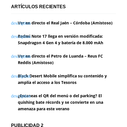
n
ARTÍCULOS RECIENTES
a
Ver en directo el Real Jaén – Córdoba (Amistoso)
c
i
Redmi Note 17 llega en versión modificada:
Snapdragon 4 Gen 4 y batería de 8.000 mAh
ó
n
Ver en directo el Petro de Luanda – Reus FC
Reddis (Amistoso)
d
Black Desert Mobile simplifica su contenido y
e
amplía el acceso a los Tesoros
e
¿Escaneas el QR del menú o del parking? El
n
quishing bate récords y se convierte en una
amenaza para este verano
t
r
PUBLICIDAD 2