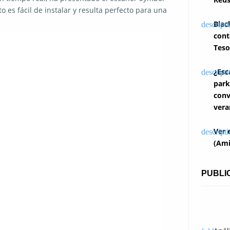
 es fácil de instalar y resulta perfecto para una
Blac
cont
Teso
¿Esc
park
conv
vera
Ver 
(Ami
PUBLI