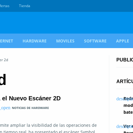
fertas
Tienda
TERNET
HARDWARE
MOVILES
SOFTWARE
APPLE
er 2d
PUBLI
d
ARTÍC
a el Nuevo Escáner 2D
Redm
modi
NOTICIAS DE HARDWARE
bate
ite ampliar la visibilidad de las operaciones de
Ver 
en tiempo real, ha presentado el escáner Symbol
Reus