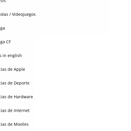
isis
olas / Videojuegos
aga
ga CF
 in english
cias de Apple
cias de Deporte
cias de Hardware
cias de Internet
cias de Moviles