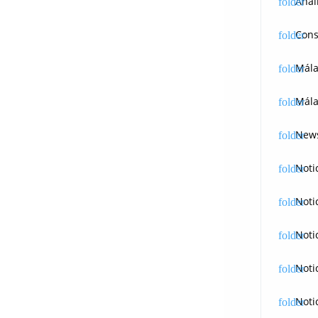
Anál
Cons
Mál
Mála
News
Noti
Noti
Noti
Noti
Noti