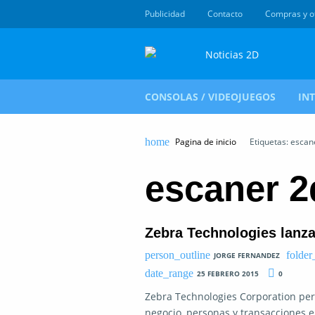
Publicidad
Contacto
Compras y o
CONSOLAS / VIDEOJUEGOS
IN
Pagina de inicio
Etiquetas: escan
escaner 2
Zebra Technologies lanz
JORGE FERNANDEZ
25 FEBRERO 2015
0
Zebra Technologies Corporation perm
negocio, personas y transacciones 